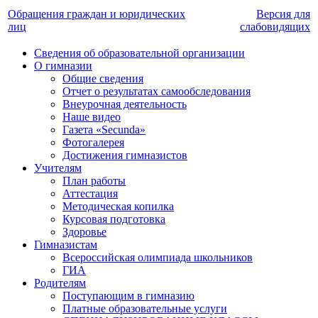
Обращения граждан и юридических
Версия для
лиц
слабовидящих
Сведения об образовательной организации
О гимназии
Общие сведения
Отчет о результатах самообследования
Внеурочная деятельность
Наше видео
Газета «Secunda»
Фотогалерея
Достижения гимназистов
Учителям
План работы
Аттестация
Методическая копилка
Курсовая подготовка
Здоровье
Гимназистам
Всероссийская олимпиада школьников
ГИА
Родителям
Поступающим в гимназию
Платные образовательные услуги