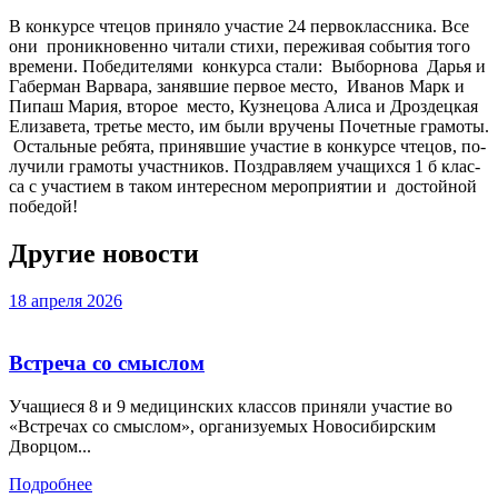
В кон­курсе чте­цов при­няло учас­тие 24 пер­вокласс­ни­ка. Все
они про­ник­но­вен­но чи­тали сти­хи, пе­режи­вая со­бытия то­го
вре­мени. По­беди­теля­ми кон­курса ста­ли: Вы­бор­но­ва Дарья и
Га­бер­ман Вар­ва­ра, за­няв­шие пер­вое мес­то, Ива­нов Марк и
Пи­паш Ма­рия, вто­рое мес­то, Куз­не­цова Али­са и Дроз­децкая
Ели­заве­та, третье мес­то, им бы­ли вру­чены По­чет­ные гра­моты.
Ос­таль­ные ре­бята, при­няв­шие учас­тие в кон­курсе чте­цов, по­
лучи­ли гра­моты участ­ни­ков. Позд­рав­ля­ем уча­щих­ся 1 б клас­
са с учас­ти­ем в та­ком ин­те­рес­ном ме­роп­ри­ятии и дос­той­ной
по­бедой!
Другие новости
18 апреля 2026
Встреча со смыслом
Учащиеся 8 и 9 медицинских классов приняли участие во
«Встречах со смыслом», организуемых Новосибирским
Дворцом...
Подробнее