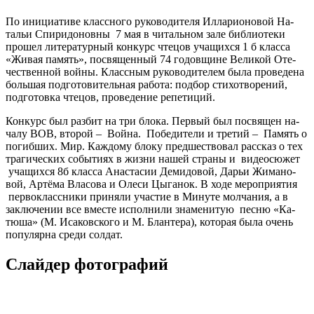
По ини­ци­ати­ве класс­но­го ру­ково­дите­ля Ил­ла­ри­оно­вой На­
тальи Спи­ридо­нов­ны 7 мая в чи­таль­ном за­ле биб­ли­оте­ки
про­шел ли­тера­тур­ный кон­курс чте­цов уча­щих­ся 1 б клас­са
«Жи­вая па­мять», пос­вя­щен­ный 74 го­дов­щи­не Ве­ликой Оте­
чест­вен­ной вой­ны. Класс­ным ру­ково­дите­лем бы­ла про­веде­на
боль­шая под­го­тови­тель­ная ра­бота: под­бор сти­хот­во­рений,
под­го­тов­ка чте­цов, про­веде­ние ре­пети­ций.
Кон­курс был раз­бит на три бло­ка. Пер­вый был пос­вя­щен на­
чалу ВОВ, вто­рой – Вой­на. По­беди­тели и тре­тий – Па­мять о
по­гиб­ших. Мир. Каж­до­му бло­ку пред­шест­во­вал расс­каз о тех
тра­гичес­ких со­быти­ях в жиз­ни на­шей стра­ны и ви­де­осю­жет
уча­щих­ся 8б клас­са Анас­та­сии Де­мидо­вой, Дарьи Жи­мано­
вой, Ар­тё­ма Вла­сова и Оле­си Цы­ганок. В хо­де ме­роп­ри­ятия
пер­вокласс­ни­ки при­няли учас­тие в Ми­нуте мол­ча­ния, а в
зак­лю­чении все вмес­те ис­полни­ли зна­мени­тую пес­ню «Ка­
тюша» (М. Иса­ковс­ко­го и М. Блан­те­ра), ко­торая бы­ла очень
по­пуляр­на сре­ди сол­дат.
Слайдер фотографий