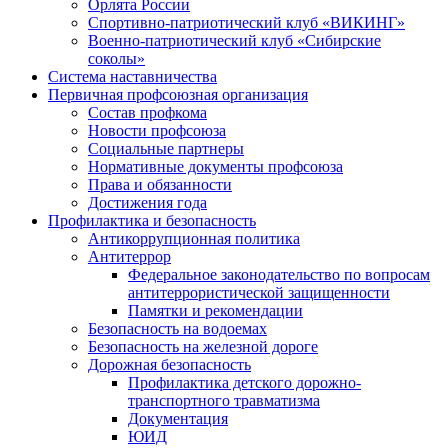
Орлята России
Спортивно-патриотический клуб «ВИКИНГ»
Военно-патриотический клуб «Сибирские
соколы»
Система наставничества
Первичная профсоюзная организация
Состав профкома
Новости профсоюза
Социальные партнеры
Нормативные документы профсоюза
Права и обязанности
Достижения года
Профилактика и безопасность
Антикоррупционная политика
Антитеррор
Федеральное законодательство по вопросам
антитеррористической защищенности
Памятки и рекомендации
Безопасность на водоемах
Безопасность на железной дороге
Дорожная безопасность
Профилактика детского дорожно-
транспортного травматизма
Документация
ЮИД