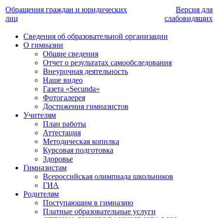
Обращения граждан и юридических
Версия для
лиц
слабовидящих
Сведения об образовательной организации
О гимназии
Общие сведения
Отчет о результатах самообследования
Внеурочная деятельность
Наше видео
Газета «Secunda»
Фотогалерея
Достижения гимназистов
Учителям
План работы
Аттестация
Методическая копилка
Курсовая подготовка
Здоровье
Гимназистам
Всероссийская олимпиада школьников
ГИА
Родителям
Поступающим в гимназию
Платные образовательные услуги