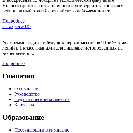
В воскресенье 13 ноября на экономическом факультете
Новосибирского государственного университета состоялся
региональный этап Всероссийского кейс-чемпионата...
Подробнее
21 марта 2025
Уважаемые родители будущих первоклассников! При­ём за­яв­
ле­ний в 1 класс гим­на­зии для лиц, за­регист­ри­рован­ных на
зак­реплён­ной...
Подробнее
Гимназия
О гимназии
Руководство
Педагогический коллектив
Контакты
Образование
Поступающим в гимназию