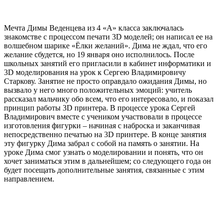
Мечта Димы Веденцева из 4 «А» класса заключалась
знакомстве с процессом печати 3D моделей; он написал ее на
волшебном шарике «Ёлки желаний». Дима не ждал, что его
желание сбудется, но 19 января оно исполнилось. После
школьных занятий его пригласили в кабинет информатики и
3D моделирования на урок к Сергею Владимировичу
Старкову. Занятие не просто оправдало ожидания Димы, но
вызвало у него много положительных эмоций: учитель
рассказал мальчику обо всем, что его интересовало, и показал
принцип работы 3D принтера. В процессе урока Сергей
Владимирович вместе с учеником участвовали в процессе
изготовления фигурки – начиная с наброска и заканчивая
непосредственно печатью на 3D принтере. В конце занятия
эту фигурку Дима забрал с собой на память о занятии. На
уроке Дима смог узнать о моделировании и понять, что он
хочет заниматься этим в дальнейшем; со следующего года он
будет посещать дополнительные занятия, связанные с этим
направлением.
Слайдер
фотографий