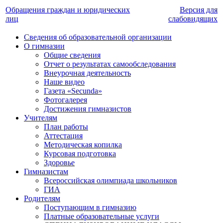
Обращения граждан и юридических
Версия для
лиц
слабовидящих
Сведения об образовательной организации
О гимназии
Общие сведения
Отчет о результатах самообследования
Внеурочная деятельность
Наше видео
Газета «Secunda»
Фотогалерея
Достижения гимназистов
Учителям
План работы
Аттестация
Методическая копилка
Курсовая подготовка
Здоровье
Гимназистам
Всероссийская олимпиада школьников
ГИА
Родителям
Поступающим в гимназию
Платные образовательные услуги