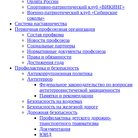
Орлята России
Спортивно-патриотический клуб «ВИКИНГ»
Военно-патриотический клуб «Сибирские
соколы»
Система наставничества
Первичная профсоюзная организация
Состав профкома
Новости профсоюза
Социальные партнеры
Нормативные документы профсоюза
Права и обязанности
Достижения года
Профилактика и безопасность
Антикоррупционная политика
Антитеррор
Федеральное законодательство по вопросам
антитеррористической защищенности
Памятки и рекомендации
Безопасность на водоемах
Безопасность на железной дороге
Дорожная безопасность
Профилактика детского дорожно-
транспортного травматизма
Документация
ЮИД