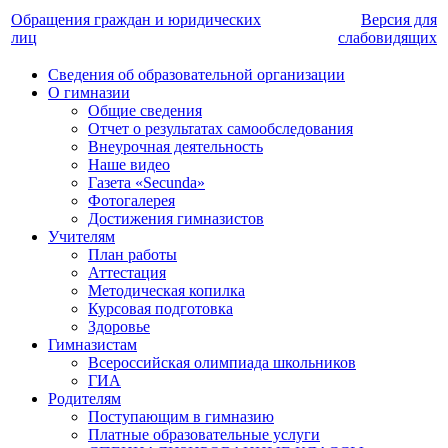
Обращения граждан и юридических
Версия для
лиц
слабовидящих
Сведения об образовательной организации
О гимназии
Общие сведения
Отчет о результатах самообследования
Внеурочная деятельность
Наше видео
Газета «Secunda»
Фотогалерея
Достижения гимназистов
Учителям
План работы
Аттестация
Методическая копилка
Курсовая подготовка
Здоровье
Гимназистам
Всероссийская олимпиада школьников
ГИА
Родителям
Поступающим в гимназию
Платные образовательные услуги