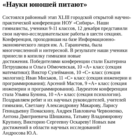
«Науки юношей питают»
Состоялся районный этап XLIII городской открытой научно-
практической конференции НОУ «Сибирь». Наши
гимназисты, ученики 9-11 классов, 12 декабря представили
свои научно-исследовательские работы в шести секциях.
Конференция, проходившая на базе Информационно-
экономического лицея им. А. Гараничева, была
многочисленной и интересной. В результате наши ученики
принесли в копилку гимназии новые
достижения. Победителями конференции стали Екатерина
Петрушкова и Ольга Обмочевская, 10 «А» класс (секция
математики); Виктор Сулейманов, 10 «С» класс (секция
экологии); Иван Миськов, 11 «С» класс (секция инженерии и
программирования); Арсений Мастов, 9 «А» класс (секция
инженерии и программирования). Лауреатом конференции
стала Ульяна Бунина, 10 «А» класс (секция психологии).
Поздравляем ребят и их научных руководителей, учителей
гимназии, Светлану Александровну Макарову, Ларису
Геннадьевну Помаскину, Андрея Павловича Червоненко,
Антона Дмитриевича Шишкина, Татьяну Владимировну
Крупину, Викторию Сергеевну Оскареву! Новых вам
достижений в области научных исследований!
Андросова Ю.А.