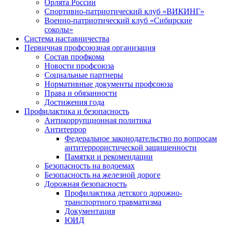
Орлята России
Спортивно-патриотический клуб «ВИКИНГ»
Военно-патриотический клуб «Сибирские
соколы»
Система наставничества
Первичная профсоюзная организация
Состав профкома
Новости профсоюза
Социальные партнеры
Нормативные документы профсоюза
Права и обязанности
Достижения года
Профилактика и безопасность
Антикоррупционная политика
Антитеррор
Федеральное законодательство по вопросам
антитеррористической защищенности
Памятки и рекомендации
Безопасность на водоемах
Безопасность на железной дороге
Дорожная безопасность
Профилактика детского дорожно-
транспортного травматизма
Документация
ЮИД