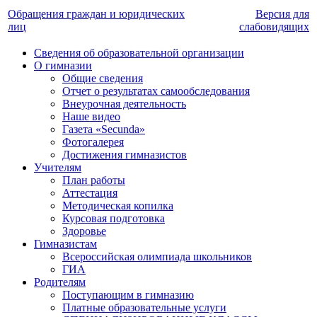
Обращения граждан и юридических
Версия для
лиц
слабовидящих
Сведения об образовательной организации
О гимназии
Общие сведения
Отчет о результатах самообследования
Внеурочная деятельность
Наше видео
Газета «Secunda»
Фотогалерея
Достижения гимназистов
Учителям
План работы
Аттестация
Методическая копилка
Курсовая подготовка
Здоровье
Гимназистам
Всероссийская олимпиада школьников
ГИА
Родителям
Поступающим в гимназию
Платные образовательные услуги