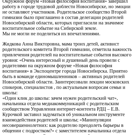
Окружной форум «Новая философия воспитания» завершил
работу в городе трудовой доблести Новосибирске, но эмоции
не оставляют участников. Родительское сообщество Второй
гимназии было приглашено в состав делегации родителей
Новосибирской области, которых пригласили на значимое
воспитательное событие на Сибирской земле.
Мы не могли не поделиться их впечатлениями.
Жидкова Анна Викторовна, мама троих детей, активист
родительского комитета Второй гимназии, отметила важность
привлечения родителей на воспитательные события высокого
уровня: «Очень интересный и душевный день провели с
родителями на окружном форуме «Новая философия
воспитания» в Экспоцентре города Новосибирска. Приятно
быть в команде единомышленников – активных родителей
Новосибирской области. Заинтересовали лекции московских
спикеров, специалистов , по актуальным вопросам семьи и
школы:
«Один клик до школы: зачем нужен родительский чат»,
начальника отдела медиакоммуникаций с родительским
сообществом Управления интернет-контента РДЦ – Е.В.
Курочкой заставил задуматься об уникальном инструменте
взаимодействия родителей и школы; «Манипуляции
несовершеннолетних: как родителю преодолеть барьеры в
общении с подростком?» с заместителем начальника отдела