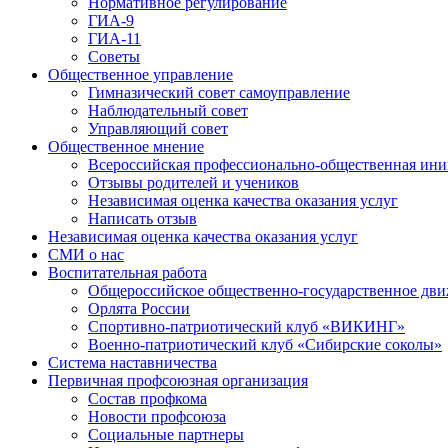
Нормативное регулирование
ГИА-9
ГИА-11
Советы
Общественное управление
Гимназический совет самоуправление
Наблюдательный совет
Управляющий совет
Общественное мнение
Всероссийская профессионально-общественная ини
Отзывы родителей и учеников
Независимая оценка качества оказания услуг
Написать отзыв
Независимая оценка качества оказания услуг
СМИ о нас
Воспитательная работа
Общероссийское общественно-государственное дви
Орлята России
Спортивно-патриотический клуб «ВИКИНГ»
Военно-патриотический клуб «Сибирские соколы»
Система наставничества
Первичная профсоюзная организация
Состав профкома
Новости профсоюза
Социальные партнеры