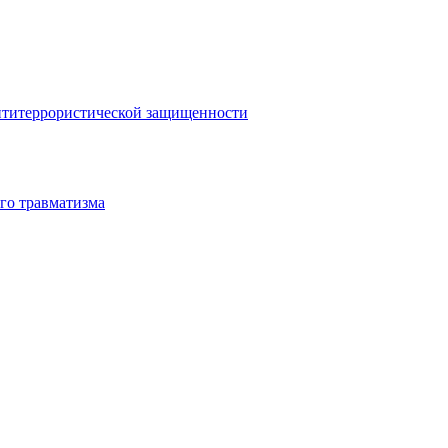
антитеррористической защищенности
го травматизма