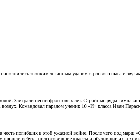
и наполнились звонким чеканным ударом строевого шага и звука
колой. Заиграли песни фронтовых лет. Стройные ряды гимназист
а воздух. Командовал парадом ученик 10 «И» класса Иван Парас
в честь погибших в этой ужасной войне. После чего под марш 
прошли ребята, подготовившие классы и обучившие их техника