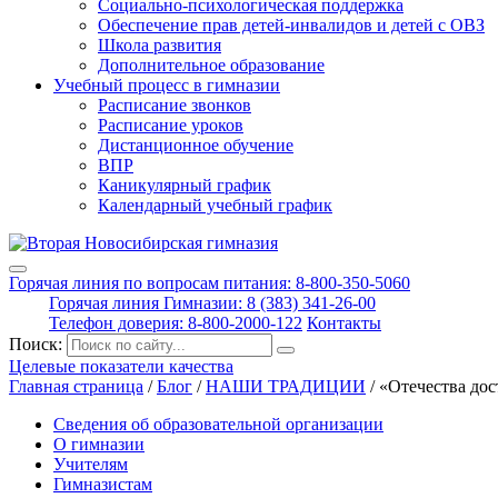
Социально-психологическая поддержка
Обеспечение прав детей-инвалидов и детей с ОВЗ
Школа развития
Дополнительное образование
Учебный процесс в гимназии
Расписание звонков
Расписание уроков
Дистанционное обучение
ВПР
Каникулярный график
Календарный учебный график
Горячая линия по вопросам питания: 8-800-350-5060
Горячая линия Гимназии: 8 (383) 341-26-00
Телефон доверия: 8-800-2000-122
Контакты
Поиск:
Целевые показатели качества
Главная страница
/
Блог
/
НАШИ ТРАДИЦИИ
/
«Отечества до
Сведения об образовательной организации
О гимназии
Учителям
Гимназистам