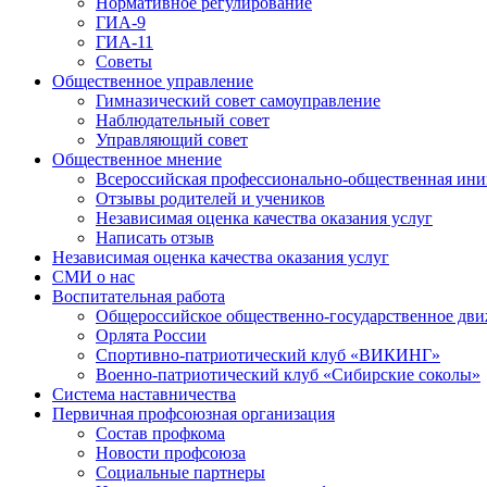
Нормативное регулирование
ГИА-9
ГИА-11
Советы
Общественное управление
Гимназический совет самоуправление
Наблюдательный совет
Управляющий совет
Общественное мнение
Всероссийская профессионально-общественная ини
Отзывы родителей и учеников
Независимая оценка качества оказания услуг
Написать отзыв
Независимая оценка качества оказания услуг
СМИ о нас
Воспитательная работа
Общероссийское общественно-государственное дви
Орлята России
Спортивно-патриотический клуб «ВИКИНГ»
Военно-патриотический клуб «Сибирские соколы»
Система наставничества
Первичная профсоюзная организация
Состав профкома
Новости профсоюза
Социальные партнеры