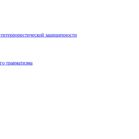
антитеррористической защищенности
го травматизма