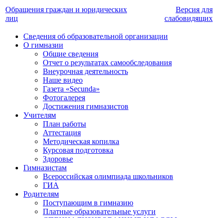
Обращения граждан и юридических
Версия для
лиц
слабовидящих
Сведения об образовательной организации
О гимназии
Общие сведения
Отчет о результатах самообследования
Внеурочная деятельность
Наше видео
Газета «Secunda»
Фотогалерея
Достижения гимназистов
Учителям
План работы
Аттестация
Методическая копилка
Курсовая подготовка
Здоровье
Гимназистам
Всероссийская олимпиада школьников
ГИА
Родителям
Поступающим в гимназию
Платные образовательные услуги