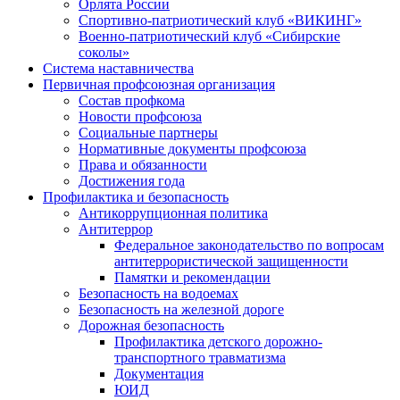
Орлята России
Спортивно-патриотический клуб «ВИКИНГ»
Военно-патриотический клуб «Сибирские
соколы»
Система наставничества
Первичная профсоюзная организация
Состав профкома
Новости профсоюза
Социальные партнеры
Нормативные документы профсоюза
Права и обязанности
Достижения года
Профилактика и безопасность
Антикоррупционная политика
Антитеррор
Федеральное законодательство по вопросам
антитеррористической защищенности
Памятки и рекомендации
Безопасность на водоемах
Безопасность на железной дороге
Дорожная безопасность
Профилактика детского дорожно-
транспортного травматизма
Документация
ЮИД