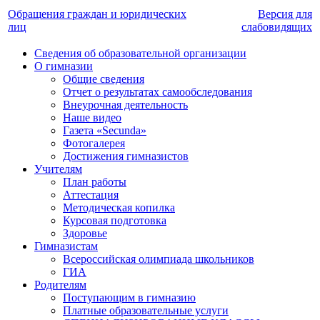
Обращения граждан и юридических
Версия для
лиц
слабовидящих
Сведения об образовательной организации
О гимназии
Общие сведения
Отчет о результатах самообследования
Внеурочная деятельность
Наше видео
Газета «Secunda»
Фотогалерея
Достижения гимназистов
Учителям
План работы
Аттестация
Методическая копилка
Курсовая подготовка
Здоровье
Гимназистам
Всероссийская олимпиада школьников
ГИА
Родителям
Поступающим в гимназию
Платные образовательные услуги