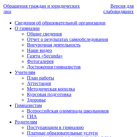
Обращения граждан и юридических
Версия для
лиц
слабовидящих
Сведения об образовательной организации
О гимназии
Общие сведения
Отчет о результатах самообследования
Внеурочная деятельность
Наше видео
Газета «Secunda»
Фотогалерея
Достижения гимназистов
Учителям
План работы
Аттестация
Методическая копилка
Курсовая подготовка
Здоровье
Гимназистам
Всероссийская олимпиада школьников
ГИА
Родителям
Поступающим в гимназию
Платные образовательные услуги