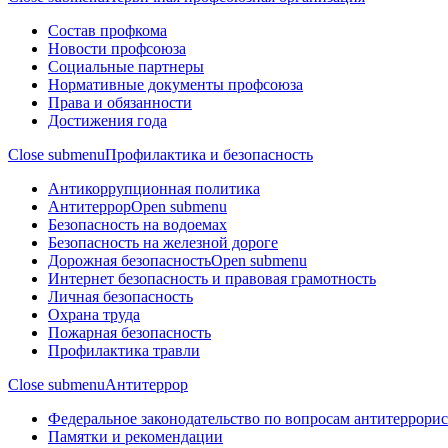
Состав профкома
Новости профсоюза
Социальные партнеры
Нормативные документы профсоюза
Права и обязанности
Достижения года
Close submenu
Профилактика и безопасность
Антикоррупционная политика
Антитеррор
Open submenu
Безопасность на водоемах
Безопасность на железной дороге
Дорожная безопасность
Open submenu
Интернет безопасность и правовая грамотность
Личная безопасность
Охрана труда
Пожарная безопасность
Профилактика травли
Close submenu
Антитеррор
Федеральное законодательство по вопросам антитеррори
Памятки и рекомендации