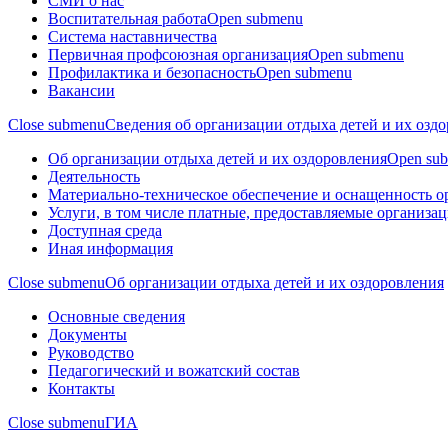
СМИ о нас
Воспитательная работа
Open submenu
Система наставничества
Первичная профсоюзная организация
Open submenu
Профилактика и безопасность
Open submenu
Вакансии
Close submenu
Сведения об организации отдыха детей и их озд
Об организации отдыха детей и их оздоровления
Open su
Деятельность
Материально-техническое обеспечение и оснащенность о
Услуги, в том числе платные, предоставляемые организац
Доступная среда
Иная информация
Close submenu
Об организации отдыха детей и их оздоровления
Основные сведения
Документы
Руководство
Педагогический и вожатский состав
Контакты
Close submenu
ГИА