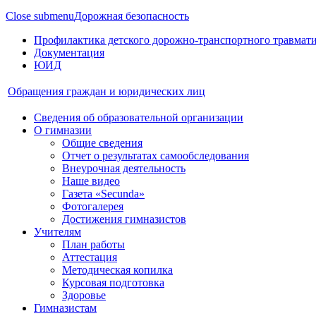
Close submenu
Дорожная безопасность
Профилактика детского дорожно-транспортного травмат
Документация
ЮИД
Обращения граждан и юридических лиц
Сведения об образовательной организации
О гимназии
Общие сведения
Отчет о результатах самообследования
Внеурочная деятельность
Наше видео
Газета «Secunda»
Фотогалерея
Достижения гимназистов
Учителям
План работы
Аттестация
Методическая копилка
Курсовая подготовка
Здоровье
Гимназистам