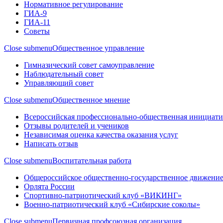
Нормативное регулирование
ГИА-9
ГИА-11
Советы
Close submenu
Общественное управление
Гимназический совет самоуправление
Наблюдательный совет
Управляющий совет
Close submenu
Общественное мнение
Всероссийская профессионально-общественная инициати
Отзывы родителей и учеников
Независимая оценка качества оказания услуг
Написать отзыв
Close submenu
Воспитательная работа
Общероссийское общественно-государственное движение
Орлята России
Спортивно-патриотический клуб «ВИКИНГ»
Военно-патриотический клуб «Сибирские соколы»
Close submenu
Первичная профсоюзная организация