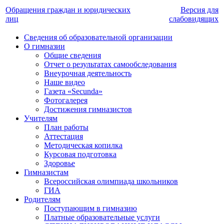
Обращения граждан и юридических
Версия для
лиц
слабовидящих
Сведения об образовательной организации
О гимназии
Общие сведения
Отчет о результатах самообследования
Внеурочная деятельность
Наше видео
Газета «Secunda»
Фотогалерея
Достижения гимназистов
Учителям
План работы
Аттестация
Методическая копилка
Курсовая подготовка
Здоровье
Гимназистам
Всероссийская олимпиада школьников
ГИА
Родителям
Поступающим в гимназию
Платные образовательные услуги