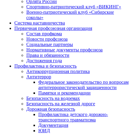
Орлята России
Спортивно-патриотический клуб «ВИКИНГ»
Военно-патриотический клуб «Сибирские
соколы»
Система наставничества
Первичная профсоюзная организация
Состав профкома
Новости профсоюза
Социальные партнеры
Нормативные документы профсоюза
Права и обязанности
Достижения года
Профилактика и безопасность
Антикоррупционная политика
Антитеррор
Федеральное законодательство по вопросам
антитеррористической защищенности
Памятки и рекомендации
Безопасность на водоемах
Безопасность на железной дороге
Дорожная безопасность
Профилактика детского дорожно-
транспортного травматизма
Документация
ЮИД