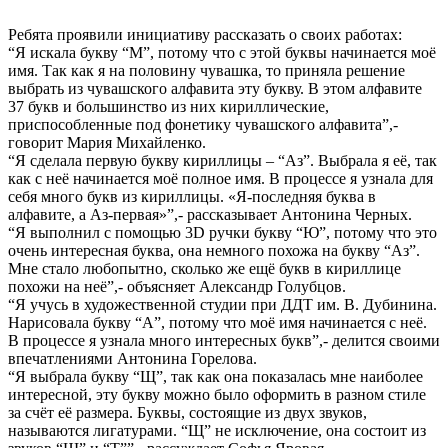
Ребята проявили инициативу рассказать о своих работах:
“Я искала букву “М”, потому что с этой буквы начинается моё
имя. Так как я на половину чувашка, то приняла решение
выбрать из чувашского алфавита эту букву. В этом алфавите
37 букв и большинство из них кириллические,
приспособленные под фонетику чувашского алфавита”,-
говорит Мария Михайленко.
“Я сделала первую букву кириллицы – “Аз”. Выбрала я её, так
как с неё начинается моё полное имя. В процессе я узнала для
себя много букв из кириллицы. «Я-последняя буква в
алфавите, а Аз-первая»”,- рассказывает Антонина Черных.
“Я выполнил с помощью 3D ручки букву “Ю”, потому что это
очень интересная буква, она немного похожа на букву “Аз”.
Мне стало любопытно, сколько же ещё букв в кириллице
похожи на неё”,- объясняет Александр Голубцов.
“Я учусь в художественной студии при ДДТ им. В. Дубинина.
Нарисовала букву “А”, потому что моё имя начинается с неё.
В процессе я узнала много интересных букв”,- делится своими
впечатлениями Антонина Горелова.
“Я выбрала букву “Щ”, так как она показалась мне наиболее
интересной, эту букву можно было оформить в разном стиле
за счёт её размера. Буквы, состоящие из двух звуков,
называются лигатурами. “Щ” не исключение, она состоит из