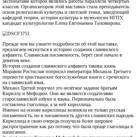
экспонатами которой являлись работы параллели четвёртых
классов. Организатором этой выставки стала преподаватель
основ религиозной культуры и светской этики, заведующий
кафедрой теории, истории культуры и музеологии НГПУ,
кандидат культурологии Елена Евгеньевна Тихомирова.
Прежде чем вы узнаете подробности об этой выставке,
предлагаем окунуться в историю создания славянского
алфавита. Славянская письменность, берёт своё начало в
девятом веке.
История создания славянского алфавита такова: князь
Моравии Ростислав попросил императора Михаила Третьего
перевести христианские богослужебные книги с греческого
на славянский язык.
Михаил Третий поручил это нелёгкое задание братьям
Кириллу и Мефодию. Они же являются создателями
старославянской азбуки и языка. Первоначально была
составлена глаголица, а за ней кириллица.
Именно на основе кириллицы возникла не только русская
письменность, но и письменность других славянских народов.
Кириллица в свою очередь получила более широкое
распространение как раз потому, что была проще глаголицы в
написании.