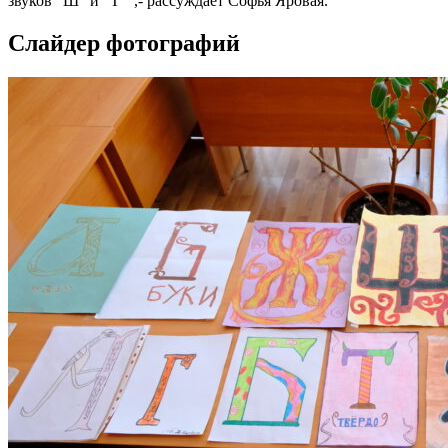
звуков “Ш” и “Т””,- рассуждает Софья Яровая.
Слайдер фотографий