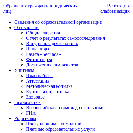
Обращения граждан и юридических
Версия для
лиц
слабовидящих
Сведения об образовательной организации
О гимназии
Общие сведения
Отчет о результатах самообследования
Внеурочная деятельность
Наше видео
Газета «Secunda»
Фотогалерея
Достижения гимназистов
Учителям
План работы
Аттестация
Методическая копилка
Курсовая подготовка
Здоровье
Гимназистам
Всероссийская олимпиада школьников
ГИА
Родителям
Поступающим в гимназию
Платные образовательные услуги