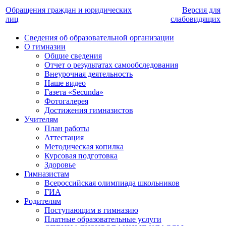
Обращения граждан и юридических
Версия для
лиц
слабовидящих
Сведения об образовательной организации
О гимназии
Общие сведения
Отчет о результатах самообследования
Внеурочная деятельность
Наше видео
Газета «Secunda»
Фотогалерея
Достижения гимназистов
Учителям
План работы
Аттестация
Методическая копилка
Курсовая подготовка
Здоровье
Гимназистам
Всероссийская олимпиада школьников
ГИА
Родителям
Поступающим в гимназию
Платные образовательные услуги