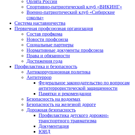
Орлята России
Спортивно-патриотический клуб «ВИКИНГ»
Военно-патриотический клуб «Сибирские
соколы»
Система наставничества
Первичная профсоюзная организация
Состав профкома
Новости профсоюза
Социальные партнеры
Нормативные документы профсоюза
Права и обязанности
Достижения года
Профилактика и безопасность
Антикоррупционная политика
Антитеррор
Федеральное законодательство по вопросам
антитеррористической защищенности
Памятки и рекомендации
Безопасность на водоемах
Безопасность на железной дороге
Дорожная безопасность
Профилактика детского дорожно-
транспортного травматизма
Документация
ЮИД