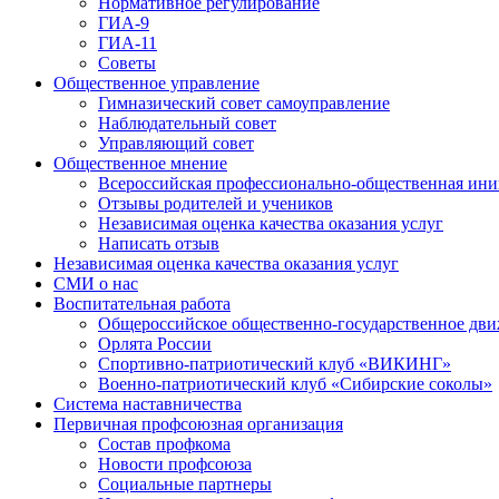
Нормативное регулирование
ГИА-9
ГИА-11
Советы
Общественное управление
Гимназический совет самоуправление
Наблюдательный совет
Управляющий совет
Общественное мнение
Всероссийская профессионально-общественная ини
Отзывы родителей и учеников
Независимая оценка качества оказания услуг
Написать отзыв
Независимая оценка качества оказания услуг
СМИ о нас
Воспитательная работа
Общероссийское общественно-государственное дви
Орлята России
Спортивно-патриотический клуб «ВИКИНГ»
Военно-патриотический клуб «Сибирские соколы»
Система наставничества
Первичная профсоюзная организация
Состав профкома
Новости профсоюза
Социальные партнеры