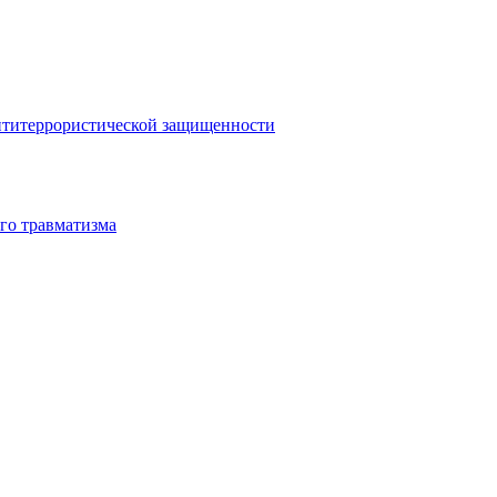
антитеррористической защищенности
го травматизма