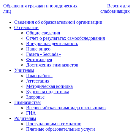
Обращения граждан и юридических
Версия для
лиц
слабовидящих
Сведения об образовательной организации
О гимназии
Общие сведения
Отчет о результатах самообследования
Внеурочная деятельность
Наше видео
Газета «Secunda»
Фотогалерея
Достижения гимназистов
Учителям
План работы
Аттестация
Методическая копилка
Курсовая подготовка
Здоровье
Гимназистам
Всероссийская олимпиада школьников
ГИА
Родителям
Поступающим в гимназию
Платные образовательные услуги