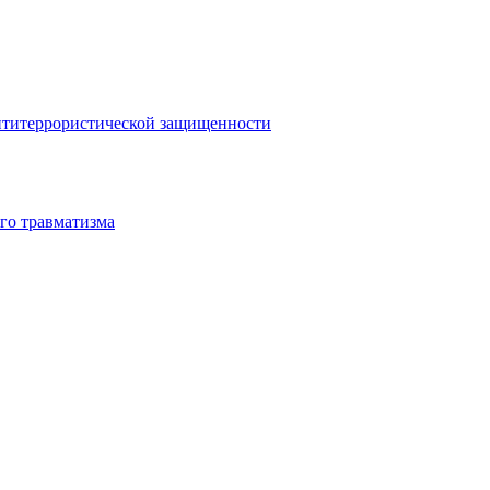
антитеррористической защищенности
го травматизма