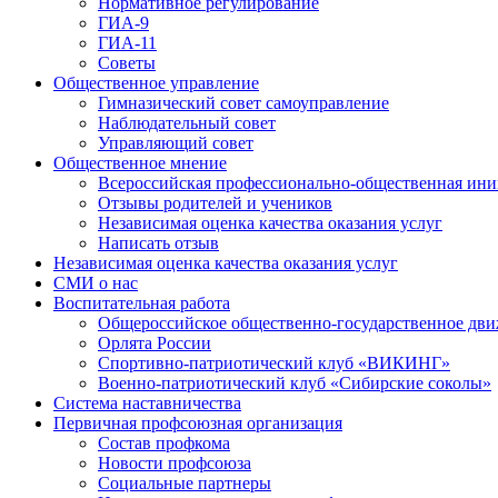
Нормативное регулирование
ГИА-9
ГИА-11
Советы
Общественное управление
Гимназический совет самоуправление
Наблюдательный совет
Управляющий совет
Общественное мнение
Всероссийская профессионально-общественная ини
Отзывы родителей и учеников
Независимая оценка качества оказания услуг
Написать отзыв
Независимая оценка качества оказания услуг
СМИ о нас
Воспитательная работа
Общероссийское общественно-государственное дви
Орлята России
Спортивно-патриотический клуб «ВИКИНГ»
Военно-патриотический клуб «Сибирские соколы»
Система наставничества
Первичная профсоюзная организация
Состав профкома
Новости профсоюза
Социальные партнеры