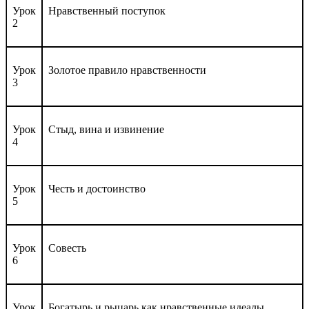
Урок
Нравс­твен­ный пос­ту­пок
2
Урок
Зо­лотое пра­вило нравс­твен­ности
3
Урок
Стыд, ви­на и из­ви­нение
4
Урок
Честь и дос­то­инс­тво
5
Урок
Со­весть
6
Урок
Бо­гатырь и ры­царь как нравс­твен­ные иде­алы