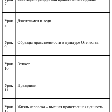
7
Урок
Джентль­мен и ле­ди
8
Урок
Об­разцы нравс­твен­ности в куль­ту­ре Оте­чест­ва
9
Урок
Эти­кет
10
Урок
Празд­ни­ки
11
Урок
Жизнь че­лове­ка – выс­шая нравс­твен­ная цен­ность
12