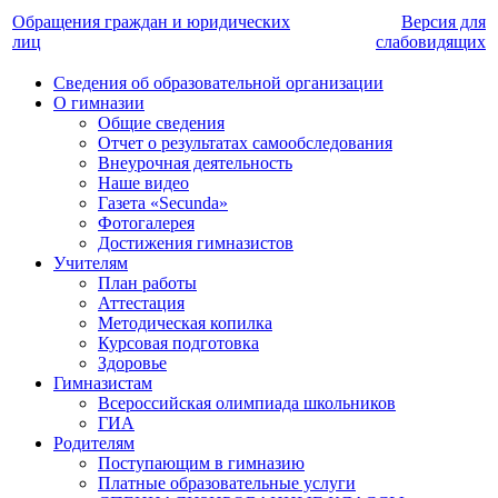
Обращения граждан и юридических
Версия для
лиц
слабовидящих
Сведения об образовательной организации
О гимназии
Общие сведения
Отчет о результатах самообследования
Внеурочная деятельность
Наше видео
Газета «Secunda»
Фотогалерея
Достижения гимназистов
Учителям
План работы
Аттестация
Методическая копилка
Курсовая подготовка
Здоровье
Гимназистам
Всероссийская олимпиада школьников
ГИА
Родителям
Поступающим в гимназию
Платные образовательные услуги