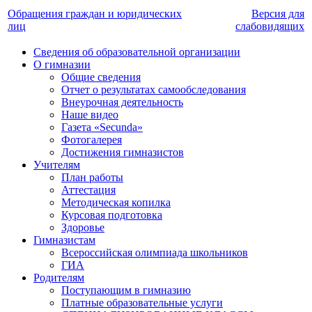
Обращения граждан и юридических
Версия для
лиц
слабовидящих
Сведения об образовательной организации
О гимназии
Общие сведения
Отчет о результатах самообследования
Внеурочная деятельность
Наше видео
Газета «Secunda»
Фотогалерея
Достижения гимназистов
Учителям
План работы
Аттестация
Методическая копилка
Курсовая подготовка
Здоровье
Гимназистам
Всероссийская олимпиада школьников
ГИА
Родителям
Поступающим в гимназию
Платные образовательные услуги