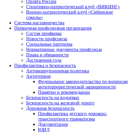
Орлята России
Спортивно-патриотический клуб «ВИКИНГ»
Военно-патриотический клуб «Сибирские
соколы»
Система наставничества
Первичная профсоюзная организация
Состав профкома
Новости профсоюза
Социальные партнеры
Нормативные документы профсоюза
Права и обязанности
Достижения года
Профилактика и безопасность
Антикоррупционная политика
Антитеррор
Федеральное законодательство по вопросам
антитеррористической защищенности
Памятки и рекомендации
Безопасность на водоемах
Безопасность на железной дороге
Дорожная безопасность
Профилактика детского дорожно-
транспортного травматизма
Документация
ЮИД