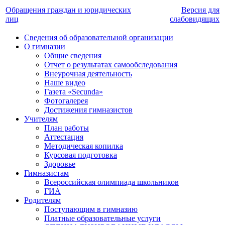
Обращения граждан и юридических
Версия для
лиц
слабовидящих
Сведения об образовательной организации
О гимназии
Общие сведения
Отчет о результатах самообследования
Внеурочная деятельность
Наше видео
Газета «Secunda»
Фотогалерея
Достижения гимназистов
Учителям
План работы
Аттестация
Методическая копилка
Курсовая подготовка
Здоровье
Гимназистам
Всероссийская олимпиада школьников
ГИА
Родителям
Поступающим в гимназию
Платные образовательные услуги