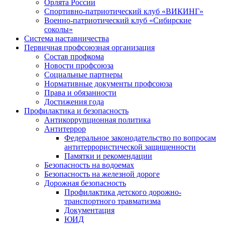
Орлята России
Спортивно-патриотический клуб «ВИКИНГ»
Военно-патриотический клуб «Сибирские
соколы»
Система наставничества
Первичная профсоюзная организация
Состав профкома
Новости профсоюза
Социальные партнеры
Нормативные документы профсоюза
Права и обязанности
Достижения года
Профилактика и безопасность
Антикоррупционная политика
Антитеррор
Федеральное законодательство по вопросам
антитеррористической защищенности
Памятки и рекомендации
Безопасность на водоемах
Безопасность на железной дороге
Дорожная безопасность
Профилактика детского дорожно-
транспортного травматизма
Документация
ЮИД