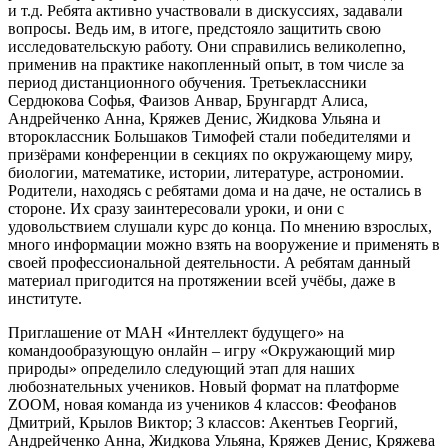
и т.д. Ребята активно участвовали в дискуссиях, задавали
вопросы. Ведь им, в итоге, предстояло защитить свою
исследовательскую работу. Они справились великолепно,
применив на практике накопленный опыт, в том числе за
период дистанционного обучения. Третьеклассники
Сердюкова Софья, Фаизов Анвар, Брунгардт Алиса,
Андрейченко Анна, Кряжев Денис, Жидкова Ульяна и
второклассник Большаков Тимофей стали победителями и
призёрами конференции в секциях по окружающему миру,
биологии, математике, истории, литературе, астрономии.
Родители, находясь с ребятами дома и на даче, не остались в
стороне. Их сразу заинтересовали уроки, и они с
удовольствием слушали курс до конца. По мнению взрослых,
много информации можно взять на вооружение и применять в
своей профессиональной деятельности. А ребятам данный
материал пригодится на протяжении всей учёбы, даже в
институте.
Приглашение от МАН «Интеллект будущего» на
командообразующую онлайн – игру «Окружающий мир
природы» определило следующий этап для наших
любознательных учеников. Новый формат на платформе
ZOOM, новая команда из учеников 4 классов: Феофанов
Дмитрий, Крылов Виктор; 3 классов: Акентьев Георгий,
Андрейченко Анна, Жидкова Ульяна, Кряжев Денис, Кряжева