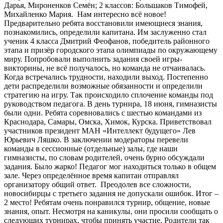
Дарья, Мироненков Семён; 2 классов: Большаков Тимофей,
Михайленко Мария. Нам интересно всё новое!
Предварительно ребята восстановили имеющиеся знания,
познакомились, определили капитана. Им заслуженно стал
ученик 4 класса Дмитрий Феофанов, победитель районного
этапа и призёр городского этапа олимпиады по окружающему
миру. Попробовали выполнить задания своей игры-
викторины, не всё получалось, но команда не отчаивалась.
Когда встречались трудности, находили выход. Постепенно
дети распределили возможные обязанности и определили
стратегию на игру. Так происходило сплочение команды под
руководством педагога. В день турнира, 18 июня, гимназисты
были одни. Ребята соревновались с шестью командами из
Краснодара, Самары, Омска, Химок, Курска. Приветствовал
участников президент МАН «Интеллект будущего» Лев
Юрьевич Ляшко. В заключении модераторы перевели
команды в сессионные (отдельные) залы, где наши
гимназисты, по словам родителей, очень бурно обсуждали
задания. Было жарко! Педагог мог находиться только в общем
зале. Через определённое время капитан отправлял
организатору общий ответ. Преодолев все сложности,
новосибирцы с третьего задания не допускали ошибок. Итог –
2 место! Ребятам очень понравился турнир, общение, новые
знания, опыт. Несмотря на каникулы, они просили сообщать о
следующих турнирах, чтобы принять участие. Родители так