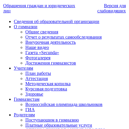
Обращения граждан и юридических
Версия для
лиц
слабовидящих
Сведения об образовательной организации
О гимназии
Общие сведения
Отчет о результатах самообследования
Внеурочная деятельность
Наше видео
Газета «Secunda»
Фотогалерея
Достижения гимназистов
Учителям
План работы
Аттестация
Методическая копилка
Курсовая подготовка
Здоровье
Гимназистам
Всероссийская олимпиада школьников
ГИА
Родителям
Поступающим в гимназию
Платные образовательные услуги