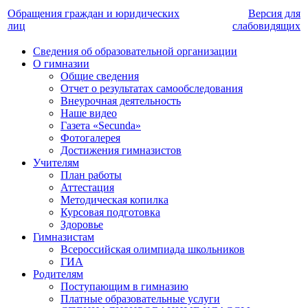
Обращения граждан и юридических
Версия для
лиц
слабовидящих
Сведения об образовательной организации
О гимназии
Общие сведения
Отчет о результатах самообследования
Внеурочная деятельность
Наше видео
Газета «Secunda»
Фотогалерея
Достижения гимназистов
Учителям
План работы
Аттестация
Методическая копилка
Курсовая подготовка
Здоровье
Гимназистам
Всероссийская олимпиада школьников
ГИА
Родителям
Поступающим в гимназию
Платные образовательные услуги