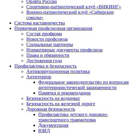
Орлята России
Спортивно-патриотический клуб «ВИКИНГ»
Военно-патриотический клуб «Сибирские
соколы»
Система наставничества
Первичная профсоюзная организация
Состав профкома
Новости профсоюза
Социальные партнеры
Нормативные документы профсоюза
Права и обязанности
Достижения года
Профилактика и безопасность
Антикоррупционная политика
Антитеррор
Федеральное законодательство по вопросам
антитеррористической защищенности
Памятки и рекомендации
Безопасность на водоемах
Безопасность на железной дороге
Дорожная безопасность
Профилактика детского дорожно-
транспортного травматизма
Документация
ЮИД