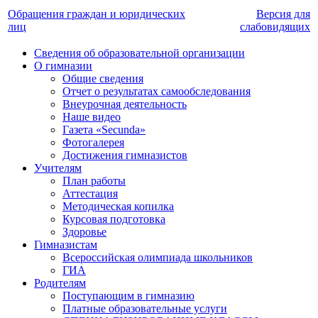
Обращения граждан и юридических
Версия для
лиц
слабовидящих
Сведения об образовательной организации
О гимназии
Общие сведения
Отчет о результатах самообследования
Внеурочная деятельность
Наше видео
Газета «Secunda»
Фотогалерея
Достижения гимназистов
Учителям
План работы
Аттестация
Методическая копилка
Курсовая подготовка
Здоровье
Гимназистам
Всероссийская олимпиада школьников
ГИА
Родителям
Поступающим в гимназию
Платные образовательные услуги