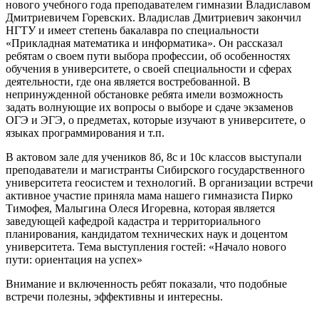
нового учебного года преподавателем гимназии Владиславом
Дмитриевичем Горевских. Владислав Дмитриевич закончил
НГТУ и имеет степень бакалавра по специальности
«Прикладная математика и информатика». Он рассказал
ребятам о своем пути выбора профессии, об особенностях
обучения в университете, о своей специальности и сферах
деятельности, где она является востребованной. В
непринужденной обстановке ребята имели возможность
задать волнующие их вопросы о выборе и сдаче экзаменов
ОГЭ и ЭГЭ, о предметах, которые изучают в университете, о
языках программирования и т.п.
В актовом зале для учеников 8б, 8с и 10с классов выступали
преподаватели и магистранты Сибирского государственного
университета геосистем и технологий. В организации встречи
активное участие приняла мама нашего гимназиста Пирко
Тимофея, Малыгина Олеся Игоревна, которая является
заведующей кафедрой кадастра и территориального
планирования, кандидатом технических наук и доцентом
университета. Тема выступления гостей: «Начало нового
пути: ориентация на успех»
Внимание и включенность ребят показали, что подобные
встречи полезны, эффективны и интересны.