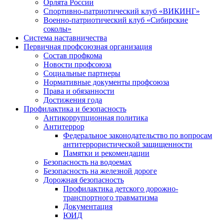
Орлята России
Спортивно-патриотический клуб «ВИКИНГ»
Военно-патриотический клуб «Сибирские
соколы»
Система наставничества
Первичная профсоюзная организация
Состав профкома
Новости профсоюза
Социальные партнеры
Нормативные документы профсоюза
Права и обязанности
Достижения года
Профилактика и безопасность
Антикоррупционная политика
Антитеррор
Федеральное законодательство по вопросам
антитеррористической защищенности
Памятки и рекомендации
Безопасность на водоемах
Безопасность на железной дороге
Дорожная безопасность
Профилактика детского дорожно-
транспортного травматизма
Документация
ЮИД