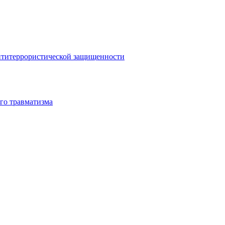
антитеррористической защищенности
го травматизма