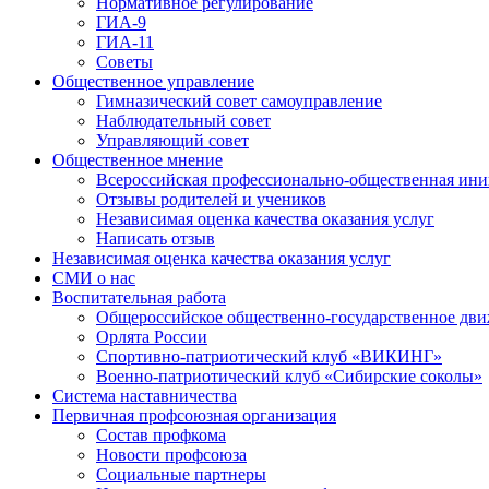
Нормативное регулирование
ГИА-9
ГИА-11
Советы
Общественное управление
Гимназический совет самоуправление
Наблюдательный совет
Управляющий совет
Общественное мнение
Всероссийская профессионально-общественная ини
Отзывы родителей и учеников
Независимая оценка качества оказания услуг
Написать отзыв
Независимая оценка качества оказания услуг
СМИ о нас
Воспитательная работа
Общероссийское общественно-государственное дви
Орлята России
Спортивно-патриотический клуб «ВИКИНГ»
Военно-патриотический клуб «Сибирские соколы»
Система наставничества
Первичная профсоюзная организация
Состав профкома
Новости профсоюза
Социальные партнеры