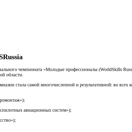
SRussia
нального чемпионата «Молодые профессионалы (WorldSkills Russ
ой области.
назии стала самой многочисленной и результативной: во всех к
тромонтаж»);
еспилотных авиационных систем»);
сство»);