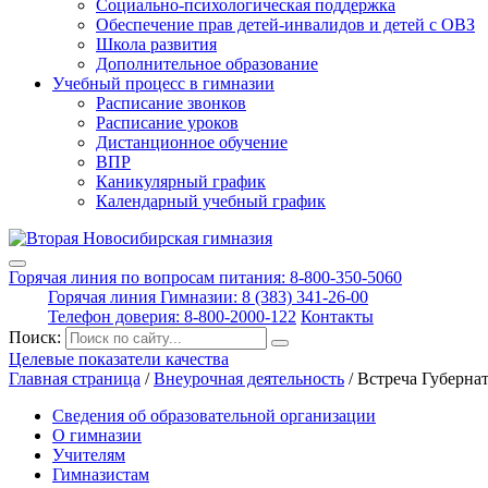
Социально-психологическая поддержка
Обеспечение прав детей-инвалидов и детей с ОВЗ
Школа развития
Дополнительное образование
Учебный процесс в гимназии
Расписание звонков
Расписание уроков
Дистанционное обучение
ВПР
Каникулярный график
Календарный учебный график
Горячая линия по вопросам питания: 8-800-350-5060
Горячая линия Гимназии: 8 (383) 341-26-00
Телефон доверия: 8-800-2000-122
Контакты
Поиск:
Целевые показатели качества
Главная страница
/
Внеурочная деятельность
/
Встреча Губерна
Сведения об образовательной организации
О гимназии
Учителям
Гимназистам