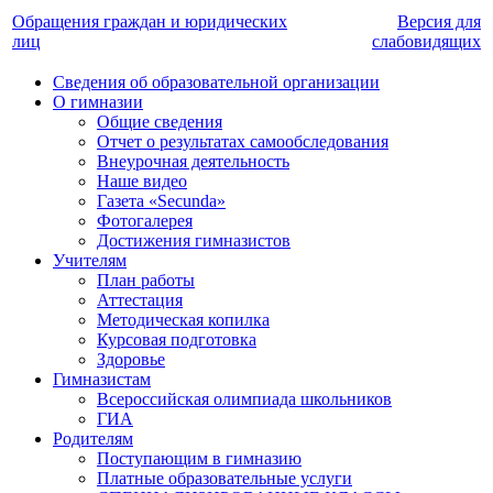
Обращения граждан и юридических
Версия для
лиц
слабовидящих
Сведения об образовательной организации
О гимназии
Общие сведения
Отчет о результатах самообследования
Внеурочная деятельность
Наше видео
Газета «Secunda»
Фотогалерея
Достижения гимназистов
Учителям
План работы
Аттестация
Методическая копилка
Курсовая подготовка
Здоровье
Гимназистам
Всероссийская олимпиада школьников
ГИА
Родителям
Поступающим в гимназию
Платные образовательные услуги