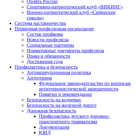
Орлята России
Спортивно-патриотический клуб «ВИКИНГ»
Военно-патриотический клуб «Сибирские
соколы»
Система наставничества
Первичная профсоюзная организация
Состав профкома
Новости профсоюза
Социальные партнеры
Нормативные документы профсоюза
Права и обязанности
Достижения года
Профилактика и безопасность
Антикоррупционная политика
Антитеррор
Федеральное законодательство по вопросам
антитеррористической защищенности
Памятки и рекомендации
Безопасность на водоемах
Безопасность на железной дороге
Дорожная безопасность
Профилактика детского дорожно-
транспортного травматизма
Документация
ЮИД