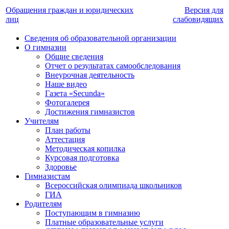
Обращения граждан и юридических
Версия для
лиц
слабовидящих
Сведения об образовательной организации
О гимназии
Общие сведения
Отчет о результатах самообследования
Внеурочная деятельность
Наше видео
Газета «Secunda»
Фотогалерея
Достижения гимназистов
Учителям
План работы
Аттестация
Методическая копилка
Курсовая подготовка
Здоровье
Гимназистам
Всероссийская олимпиада школьников
ГИА
Родителям
Поступающим в гимназию
Платные образовательные услуги