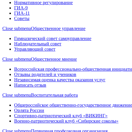
Нормативное регулирование
ГИА-9
ГИА-11
Советы
Close submenu
Общественное управление
Гимназический совет самоуправление
Наблюдательный совет
Управляющий совет
Close submenu
Общественное мнение
Всероссийская профессионально-общественная инициати
Отзывы родителей и учеников
Независимая оценка качества оказания услуг
Написать отзыв
Close submenu
Воспитательная работа
Общероссийское общественно-государственное движение
Орлята России
Спортивно-патриотический клуб «ВИКИНГ»
Военно-патриотический клуб «Сибирские соколы»
Close submenu
Первичная профсоюзная организация