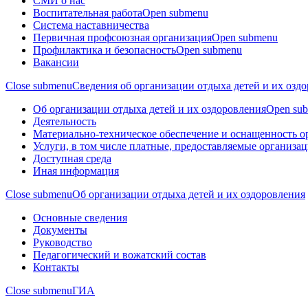
СМИ о нас
Воспитательная работа
Open submenu
Система наставничества
Первичная профсоюзная организация
Open submenu
Профилактика и безопасность
Open submenu
Вакансии
Close submenu
Сведения об организации отдыха детей и их озд
Об организации отдыха детей и их оздоровления
Open su
Деятельность
Материально-техническое обеспечение и оснащенность о
Услуги, в том числе платные, предоставляемые организац
Доступная среда
Иная информация
Close submenu
Об организации отдыха детей и их оздоровления
Основные сведения
Документы
Руководство
Педагогический и вожатский состав
Контакты
Close submenu
ГИА