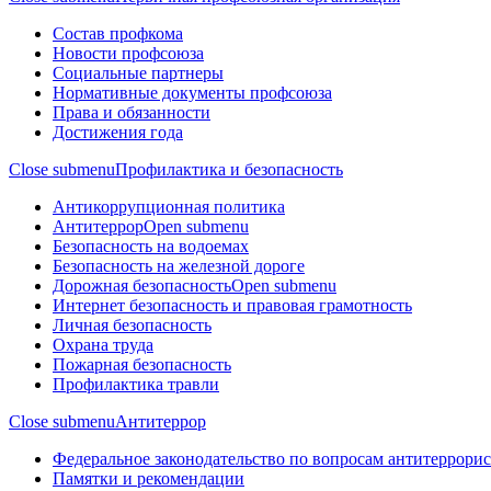
Состав профкома
Новости профсоюза
Социальные партнеры
Нормативные документы профсоюза
Права и обязанности
Достижения года
Close submenu
Профилактика и безопасность
Антикоррупционная политика
Антитеррор
Open submenu
Безопасность на водоемах
Безопасность на железной дороге
Дорожная безопасность
Open submenu
Интернет безопасность и правовая грамотность
Личная безопасность
Охрана труда
Пожарная безопасность
Профилактика травли
Close submenu
Антитеррор
Федеральное законодательство по вопросам антитеррори
Памятки и рекомендации