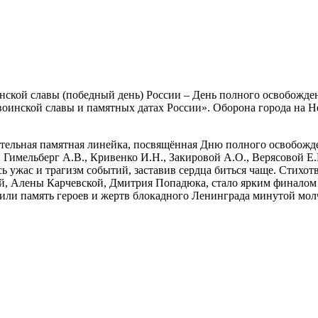
оинской славы (победный день) России – День полного освобожде
воинской славы и памятных датах России». Оборона города на Н
гательная памятная линейка, посвящённая Дню полного освобожд
имельберг А.В., Кривенко И.Н., Закировой А.О., Верясовой Е.Н
 ужас и трагизм событий, заставив сердца биться чаще. Стихот
, Алены Карчевской, Дмитрия Попадюка, стало ярким финалом 
ли память героев и жертв блокадного Ленинграда минутой молча