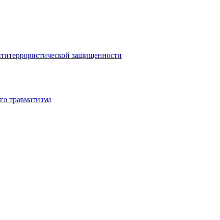
антитеррористической защищенности
го травматизма