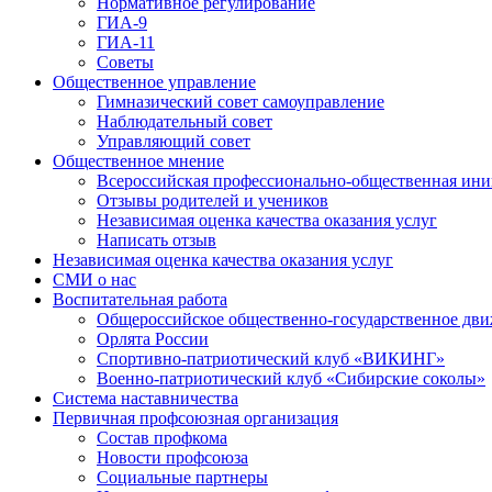
Нормативное регулирование
ГИА-9
ГИА-11
Советы
Общественное управление
Гимназический совет самоуправление
Наблюдательный совет
Управляющий совет
Общественное мнение
Всероссийская профессионально-общественная ини
Отзывы родителей и учеников
Независимая оценка качества оказания услуг
Написать отзыв
Независимая оценка качества оказания услуг
СМИ о нас
Воспитательная работа
Общероссийское общественно-государственное дви
Орлята России
Спортивно-патриотический клуб «ВИКИНГ»
Военно-патриотический клуб «Сибирские соколы»
Система наставничества
Первичная профсоюзная организация
Состав профкома
Новости профсоюза
Социальные партнеры