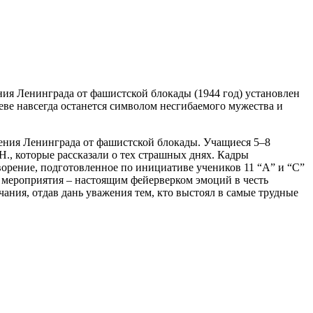
ния Ленинграда от фашистской блокады (1944 год) установлен
еве навсегда останется символом несгибаемого мужества и
ения Ленинграда от фашистской блокады. Учащиеся 5–8
., которые рассказали о тех страшных днях. Кадры
ворение, подготовленное по инициативе учеников 11 “А” и “С”
мероприятия – настоящим фейерверком эмоций в честь
ния, отдав дань уважения тем, кто выстоял в самые трудные