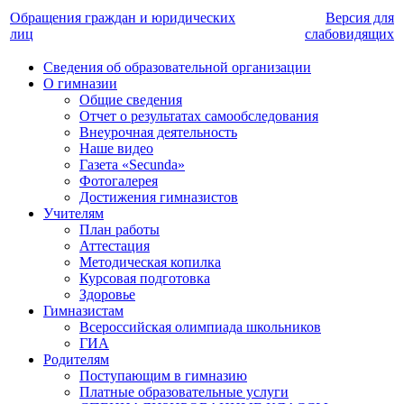
Обращения граждан и юридических
Версия для
лиц
слабовидящих
Сведения об образовательной организации
О гимназии
Общие сведения
Отчет о результатах самообследования
Внеурочная деятельность
Наше видео
Газета «Secunda»
Фотогалерея
Достижения гимназистов
Учителям
План работы
Аттестация
Методическая копилка
Курсовая подготовка
Здоровье
Гимназистам
Всероссийская олимпиада школьников
ГИА
Родителям
Поступающим в гимназию
Платные образовательные услуги