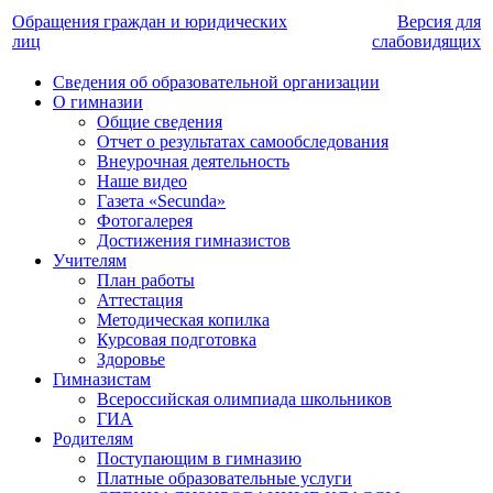
Обращения граждан и юридических
Версия для
лиц
слабовидящих
Сведения об образовательной организации
О гимназии
Общие сведения
Отчет о результатах самообследования
Внеурочная деятельность
Наше видео
Газета «Secunda»
Фотогалерея
Достижения гимназистов
Учителям
План работы
Аттестация
Методическая копилка
Курсовая подготовка
Здоровье
Гимназистам
Всероссийская олимпиада школьников
ГИА
Родителям
Поступающим в гимназию
Платные образовательные услуги