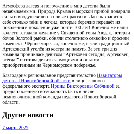
Атмосфера лагеря и погружение в мир детства были
незабываемыми. Природа Крыма и морской прибой подарили
силы и воодушевили на новые практики. Лагерь хранит в
себе столько тайн и легенд, которые бережно передаёт из
поколения в поколение уже почти 100 лет! Конечно же наши
коллеги загадали желание у Священной горы Аюдак, потерли
бочок Золотой рыбки, обняли столетнюю секвойю и бросили
камешек в Чёрное море…и, конечно же, взяли традиционный
Артековский уголёк из костра на память. За эти три дня
команда прониклась девизом “Артековец сегодня, Артековец
всегда!” и готова делиться эмоциями и опытом
приобретенным на Черноморском побережье.
Благодарим региональное представительство
Навигаторы
детства | Новосибирской области
в лице главного
федерального эксперта
Ирины Викторовны Саблиной
за
предоставленную возможность быть в числе
немногочисленной команды педагогов Новосибирской
области.
Другие новости
7 марта 2025