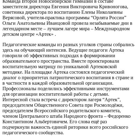
Команда Второй Новосибирской гимназии в составе
заместителя директора Евгения Викторовича Кривоногова,
советника директора по воспитанию Елены Николаевны
Верясовой, учителя-практика программы “Орлята России”
Ольги Анатольевны Иванцовой провела незабываемые дни в
легендарном месте – лучшем лагере мира – Международном
детском центре «Артек» .
Педагогические команды из разных уголков страны собрались
здесь на обучающий интенсив. Ведущие педагоги Артека
говорили об эффективных подходах в формировании
образовательного пространства. Вместе проектировали
воспитательную матрицу по уникальной Артековской
методике. На площадке Артека состоялся педагогический
диалог о приоритетах патриотического воспитания в стране и
в частности в каждой образовательной организации.
Профессионалы поделились эффективными инструментами
для организации воспитательной работы с детьми.
Интересной стала встреча с директором лагеря “Артек”,
председателем Общественного Совета при Росмолодёжи,
председателем Всероссийского родительского комитета,
членом Центрального штаба Народного фронта – Федоренко
Константином Альбертовичем. Его слова ещё раз
подчеркнули важность единой риторики всего российского
педагогического сообщества.