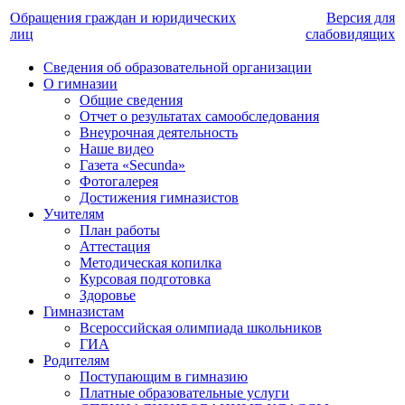
Обращения граждан и юридических
Версия для
лиц
слабовидящих
Сведения об образовательной организации
О гимназии
Общие сведения
Отчет о результатах самообследования
Внеурочная деятельность
Наше видео
Газета «Secunda»
Фотогалерея
Достижения гимназистов
Учителям
План работы
Аттестация
Методическая копилка
Курсовая подготовка
Здоровье
Гимназистам
Всероссийская олимпиада школьников
ГИА
Родителям
Поступающим в гимназию
Платные образовательные услуги