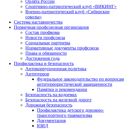
Орлята России
Спортивно-патриотический клуб «ВИКИНГ»
Военно-патриотический клуб «Сибирские
соколы»
Система наставничества
Первичная профсоюзная организация
Состав профкома
Новости профсоюза
Социальные партнеры
Нормативные документы профсоюза
Права и обязанности
Достижения года
Профилактика и безопасность
Антикоррупционная политика
Антитеррор
Федеральное законодательство по вопросам
антитеррористической защищенности
Памятки и рекомендации
Безопасность на водоемах
Безопасность на железной дороге
Дорожная безопасность
Профилактика детского дорожно-
транспортного травматизма
Документация
ЮИД