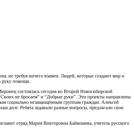
им, не требуя ничего взамен. Людей, которые создают мир и
ь руку помощи.
Миронец состоялась сегодня во Второй Новосибирской
“Своих не бросаем” и “Добрые руки”. Эти проекты направлены
ным социально незащищённым группам граждан. Алексей
аш долг. Ребята задавали разные вопросы, предлагали свои
озглавит отряд Мария Викторовна Байкошева, учитель русского