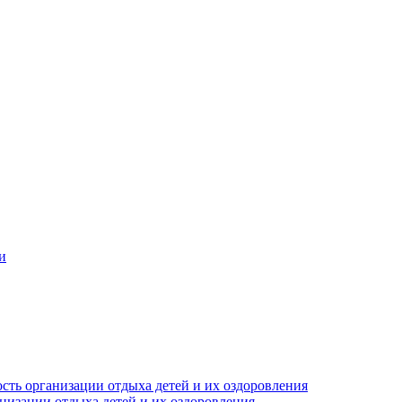
и
сть организации отдыха детей и их оздоровления
анизации отдыха детей и их оздоровления