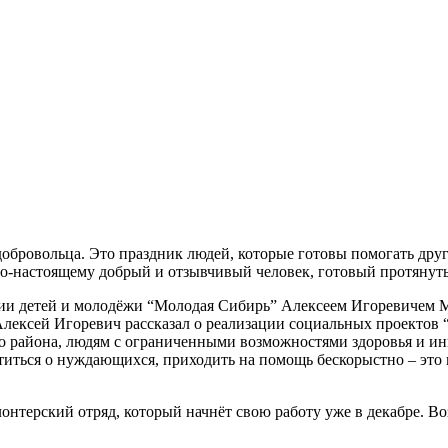
добровольца. Это праздник людей, которые готовы помогать друг
 по-настоящему добрый и отзывчивый человек, готовый протянут
ции детей и молодёжи “Молодая Сибирь” Алексеем Игоревичем 
лексей Игоревич рассказал о реализации социальных проектов 
 района, людям с ограниченными возможностями здоровья и и
иться о нуждающихся, приходить на помощь бескорыстно – это н
лонтерский отряд, который начнёт свою работу уже в декабре. В