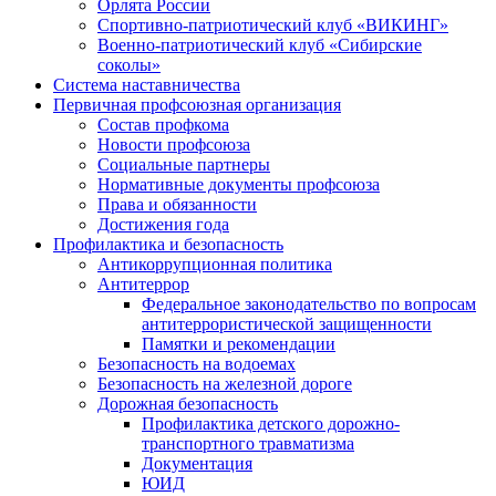
Орлята России
Спортивно-патриотический клуб «ВИКИНГ»
Военно-патриотический клуб «Сибирские
соколы»
Система наставничества
Первичная профсоюзная организация
Состав профкома
Новости профсоюза
Социальные партнеры
Нормативные документы профсоюза
Права и обязанности
Достижения года
Профилактика и безопасность
Антикоррупционная политика
Антитеррор
Федеральное законодательство по вопросам
антитеррористической защищенности
Памятки и рекомендации
Безопасность на водоемах
Безопасность на железной дороге
Дорожная безопасность
Профилактика детского дорожно-
транспортного травматизма
Документация
ЮИД