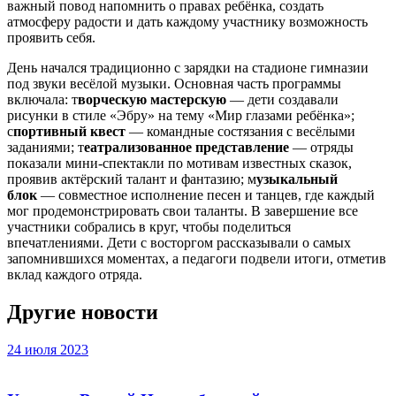
важный повод напомнить о правах ребёнка, создать
атмосферу радости и дать каждому участнику возможность
проявить себя.
День начался традиционно с зарядки на стадионе гимназии
под звуки весёлой музыки. Основная часть программы
включала: т
ворческую мастерскую
— дети создавали
рисунки в стиле «Эбру» на тему «Мир глазами ребёнка»;
с
портивный квест
— командные состязания с весёлыми
заданиями; т
еатрализованное представление
— отряды
показали мини‑спектакли по мотивам известных сказок,
проявив актёрский талант и фантазию; м
узыкальный
блок
— совместное исполнение песен и танцев, где каждый
мог продемонстрировать свои таланты. В завершение все
участники собрались в круг, чтобы поделиться
впечатлениями. Дети с восторгом рассказывали о самых
запомнившихся моментах, а педагоги подвели итоги, отметив
вклад каждого отряда.
Другие новости
24 июля 2023