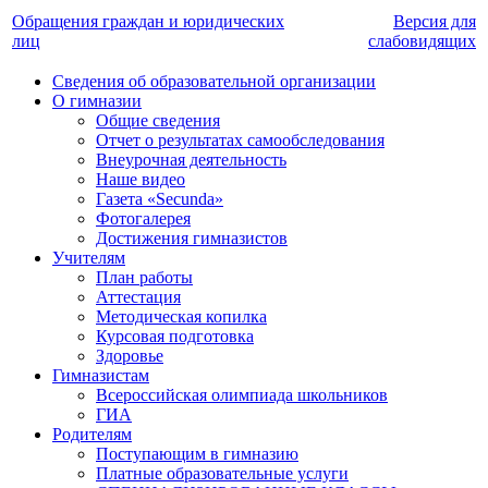
Обращения граждан и юридических
Версия для
лиц
слабовидящих
Сведения об образовательной организации
О гимназии
Общие сведения
Отчет о результатах самообследования
Внеурочная деятельность
Наше видео
Газета «Secunda»
Фотогалерея
Достижения гимназистов
Учителям
План работы
Аттестация
Методическая копилка
Курсовая подготовка
Здоровье
Гимназистам
Всероссийская олимпиада школьников
ГИА
Родителям
Поступающим в гимназию
Платные образовательные услуги