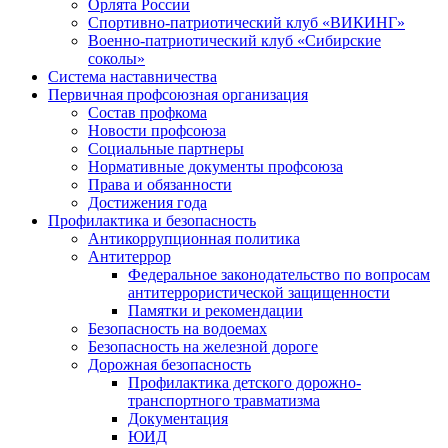
Орлята России
Спортивно-патриотический клуб «ВИКИНГ»
Военно-патриотический клуб «Сибирские
соколы»
Система наставничества
Первичная профсоюзная организация
Состав профкома
Новости профсоюза
Социальные партнеры
Нормативные документы профсоюза
Права и обязанности
Достижения года
Профилактика и безопасность
Антикоррупционная политика
Антитеррор
Федеральное законодательство по вопросам
антитеррористической защищенности
Памятки и рекомендации
Безопасность на водоемах
Безопасность на железной дороге
Дорожная безопасность
Профилактика детского дорожно-
транспортного травматизма
Документация
ЮИД