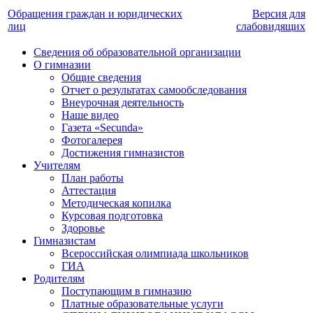
Обращения граждан и юридических
Версия для
лиц
слабовидящих
Сведения об образовательной организации
О гимназии
Общие сведения
Отчет о результатах самообследования
Внеурочная деятельность
Наше видео
Газета «Secunda»
Фотогалерея
Достижения гимназистов
Учителям
План работы
Аттестация
Методическая копилка
Курсовая подготовка
Здоровье
Гимназистам
Всероссийская олимпиада школьников
ГИА
Родителям
Поступающим в гимназию
Платные образовательные услуги