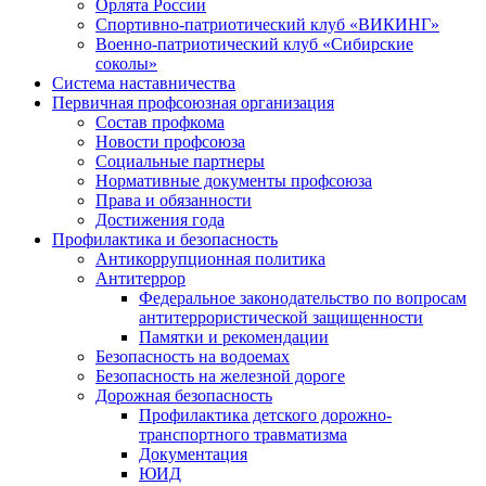
Орлята России
Спортивно-патриотический клуб «ВИКИНГ»
Военно-патриотический клуб «Сибирские
соколы»
Система наставничества
Первичная профсоюзная организация
Состав профкома
Новости профсоюза
Социальные партнеры
Нормативные документы профсоюза
Права и обязанности
Достижения года
Профилактика и безопасность
Антикоррупционная политика
Антитеррор
Федеральное законодательство по вопросам
антитеррористической защищенности
Памятки и рекомендации
Безопасность на водоемах
Безопасность на железной дороге
Дорожная безопасность
Профилактика детского дорожно-
транспортного травматизма
Документация
ЮИД