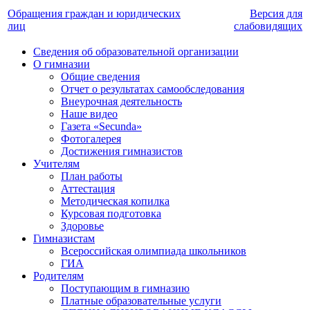
Обращения граждан и юридических
Версия для
лиц
слабовидящих
Сведения об образовательной организации
О гимназии
Общие сведения
Отчет о результатах самообследования
Внеурочная деятельность
Наше видео
Газета «Secunda»
Фотогалерея
Достижения гимназистов
Учителям
План работы
Аттестация
Методическая копилка
Курсовая подготовка
Здоровье
Гимназистам
Всероссийская олимпиада школьников
ГИА
Родителям
Поступающим в гимназию
Платные образовательные услуги