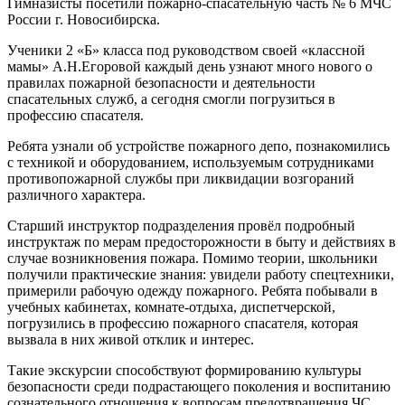
Гимназисты посетили пожарно-спасательную часть № 6 МЧС
России г. Новосибирска.
Ученики 2 «Б» класса под руководством своей «классной
мамы» А.Н.Егоровой каждый день узнают много нового о
правилах пожарной безопасности и деятельности
спасательных служб, а сегодня смогли погрузиться в
профессию спасателя.
Ребята узнали об устройстве пожарного депо, познакомились
с техникой и оборудованием, используемым сотрудниками
противопожарной службы при ликвидации возгораний
различного характера.
Старший инструктор подразделения провёл подробный
инструктаж по мерам предосторожности в быту и действиях в
случае возникновения пожара. Помимо теории, школьники
получили практические знания: увидели работу спецтехники,
примерили рабочую одежду пожарного. Ребята побывали в
учебных кабинетах, комнате-отдыха, диспетчерской,
погрузились в профессию пожарного спасателя, которая
вызвала в них живой отклик и интерес.
Такие экскурсии способствуют формированию культуры
безопасности среди подрастающего поколения и воспитанию
сознательного отношения к вопросам предотвращения ЧС.