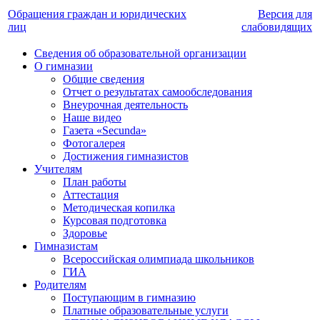
Обращения граждан и юридических
Версия для
лиц
слабовидящих
Сведения об образовательной организации
О гимназии
Общие сведения
Отчет о результатах самообследования
Внеурочная деятельность
Наше видео
Газета «Secunda»
Фотогалерея
Достижения гимназистов
Учителям
План работы
Аттестация
Методическая копилка
Курсовая подготовка
Здоровье
Гимназистам
Всероссийская олимпиада школьников
ГИА
Родителям
Поступающим в гимназию
Платные образовательные услуги