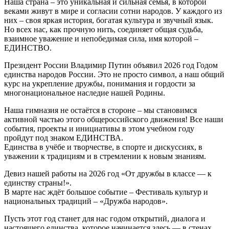
Наша страна – это уникальная и сильная семья, в которой
веками живут в мире и согласии сотни народов. У каждого из
них – своя яркая история, богатая культура и звучный язык.
Но всех нас, как прочную нить, соединяет общая судьба,
взаимное уважение и непобедимая сила, имя которой –
ЕДИНСТВО.
Президент России Владимир Путин объявил 2026 год Годом
единства народов России. Это не просто символ, а наш общий
курс на укрепление дружбы, понимания и гордости за
многонациональное наследие нашей Родины.
Наша гимназия не остаётся в стороне – мы становимся
активной частью этого общероссийского движения! Все наши
события, проекты и инициативы в этом учебном году
пройдут под знаком ЕДИНСТВА.
Единства в учёбе и творчестве, в спорте и дискуссиях, в
уважении к традициям и в стремлении к новым знаниям.
Девиз нашей работы на 2026 год «От дружбы в классе — к
единству страны!».
В марте нас ждёт большое событие – Фестиваль культур и
национальных традиций – «Дружба народов».
Пусть этот год станет для нас годом открытий, диалога и
настоящего единства, которое начинается здесь — в стенах