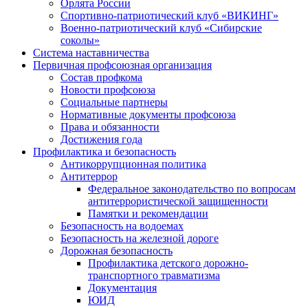
Орлята России
Спортивно-патриотический клуб «ВИКИНГ»
Военно-патриотический клуб «Сибирские
соколы»
Система наставничества
Первичная профсоюзная организация
Состав профкома
Новости профсоюза
Социальные партнеры
Нормативные документы профсоюза
Права и обязанности
Достижения года
Профилактика и безопасность
Антикоррупционная политика
Антитеррор
Федеральное законодательство по вопросам
антитеррористической защищенности
Памятки и рекомендации
Безопасность на водоемах
Безопасность на железной дороге
Дорожная безопасность
Профилактика детского дорожно-
транспортного травматизма
Документация
ЮИД