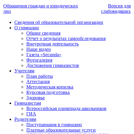
Обращения граждан и юридических
Версия для
лиц
слабовидящих
Сведения об образовательной организации
О гимназии
Общие сведения
Отчет о результатах самообследования
Внеурочная деятельность
Наше видео
Газета «Secunda»
Фотогалерея
Достижения гимназистов
Учителям
План работы
Аттестация
Методическая копилка
Курсовая подготовка
Здоровье
Гимназистам
Всероссийская олимпиада школьников
ГИА
Родителям
Поступающим в гимназию
Платные образовательные услуги