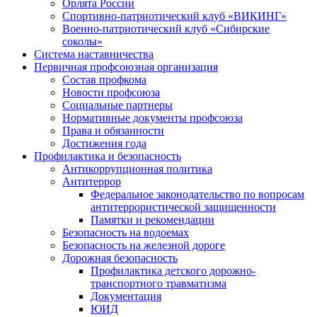
Орлята России
Спортивно-патриотический клуб «ВИКИНГ»
Военно-патриотический клуб «Сибирские
соколы»
Система наставничества
Первичная профсоюзная организация
Состав профкома
Новости профсоюза
Социальные партнеры
Нормативные документы профсоюза
Права и обязанности
Достижения года
Профилактика и безопасность
Антикоррупционная политика
Антитеррор
Федеральное законодательство по вопросам
антитеррористической защищенности
Памятки и рекомендации
Безопасность на водоемах
Безопасность на железной дороге
Дорожная безопасность
Профилактика детского дорожно-
транспортного травматизма
Документация
ЮИД