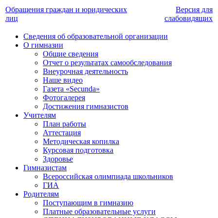
Обращения граждан и юридических
Версия для
лиц
слабовидящих
Сведения об образовательной организации
О гимназии
Общие сведения
Отчет о результатах самообследования
Внеурочная деятельность
Наше видео
Газета «Secunda»
Фотогалерея
Достижения гимназистов
Учителям
План работы
Аттестация
Методическая копилка
Курсовая подготовка
Здоровье
Гимназистам
Всероссийская олимпиада школьников
ГИА
Родителям
Поступающим в гимназию
Платные образовательные услуги