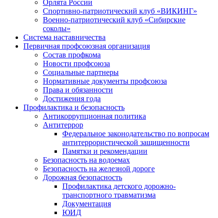
Орлята России
Спортивно-патриотический клуб «ВИКИНГ»
Военно-патриотический клуб «Сибирские
соколы»
Система наставничества
Первичная профсоюзная организация
Состав профкома
Новости профсоюза
Социальные партнеры
Нормативные документы профсоюза
Права и обязанности
Достижения года
Профилактика и безопасность
Антикоррупционная политика
Антитеррор
Федеральное законодательство по вопросам
антитеррористической защищенности
Памятки и рекомендации
Безопасность на водоемах
Безопасность на железной дороге
Дорожная безопасность
Профилактика детского дорожно-
транспортного травматизма
Документация
ЮИД