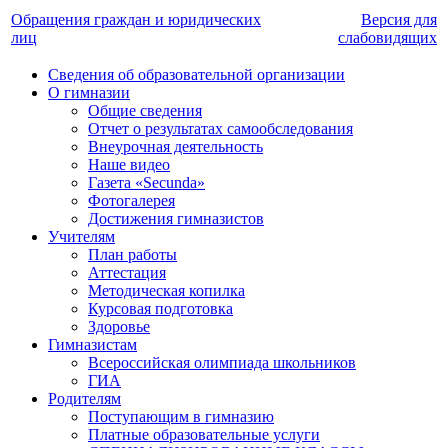
Обращения граждан и юридических
Версия для
лиц
слабовидящих
Сведения об образовательной организации
О гимназии
Общие сведения
Отчет о результатах самообследования
Внеурочная деятельность
Наше видео
Газета «Secunda»
Фотогалерея
Достижения гимназистов
Учителям
План работы
Аттестация
Методическая копилка
Курсовая подготовка
Здоровье
Гимназистам
Всероссийская олимпиада школьников
ГИА
Родителям
Поступающим в гимназию
Платные образовательные услуги