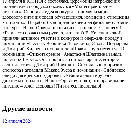
17 апреля в ЮНИОРе состоялась церемония награждения
победителей городского конкурса «Мы за правильное
питание». Основная идея конкурса – популяризация
здорового питания среди обучающихся, изменение отношения
к питанию. 335 работ было представлено на финальном этапе
конкурса. Наши Орлята не остались в стороне. Учащиеся 1
«Г» класса с классным руководителем О.В. Ковешниковой
приняли активное участие в конкурсе и одержали победу в
номинации «Песня»: Вероника Лёвочкина, Ульяна Подзорова
и Дмитрий Хидченко исполнили «Правильную песенку». В
номинации «Стихотворение» Анастасия Шляпкина заняла
почетное 1 место. Она прочитала стихотворение, которое
сочинил ее отец Дмитрий Шляпкин. Специальным призом
спонсора наградили Макара Зуева в номинации «Сибирское
блюдо для крепкого здоровья». Ребятам были вручены
дипломы и подарки. Наши «Орлята» знают, что правильное
питание – залог здоровья! Питайтесь правильно!
Другие новости
12 апреля 2024