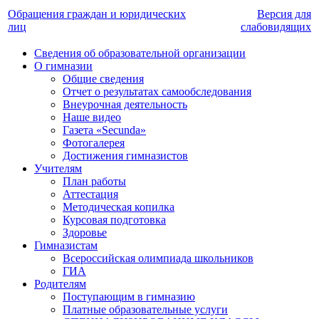
Обращения граждан и юридических
Версия для
лиц
слабовидящих
Сведения об образовательной организации
О гимназии
Общие сведения
Отчет о результатах самообследования
Внеурочная деятельность
Наше видео
Газета «Secunda»
Фотогалерея
Достижения гимназистов
Учителям
План работы
Аттестация
Методическая копилка
Курсовая подготовка
Здоровье
Гимназистам
Всероссийская олимпиада школьников
ГИА
Родителям
Поступающим в гимназию
Платные образовательные услуги