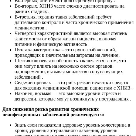
Во-первых, они имеют долгосрочную природу .
Во-вторых, ХНИЗ часто сложно диагностировать на
ранних стадиях .
В-третьих, терапия таких заболеваний требует
длительного контроля и часто хронического применения
медикаментов .
Четвертой характеристикой является высокая степень
зависимости от образа жизни пациента, включая
питание и физическую активность .
Пятая характеристика – это группа заболеваний,
приводящих к значительным затратам на лечение .
Шестая ключевая особенность заключается в том, что
они могут влиять на несколько систем органов
одновременно, вызывая множество сопутствующих
заболеваний .
Седьмой признак — это риск резкой нехватки средств
для оказания медицинской помощи пациентам с ХНИЗ .
Наконец, восьмая — это высокие уровни стресса и
депрессии, которые могут возникнуть у пострадавших .
Для снижения риска развития хронических
неинфекционных заболеваний рекомендуется:
Знать свои показатели здоровья: уровень холестерина в
крови; уровень артериального давления; уровень
глюкозы в крови; индекс массы тела; окружность талии.