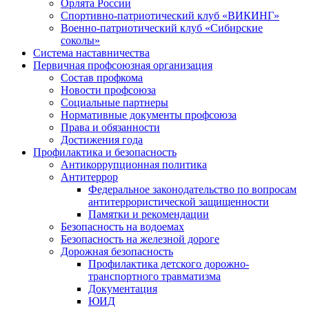
Орлята России
Спортивно-патриотический клуб «ВИКИНГ»
Военно-патриотический клуб «Сибирские
соколы»
Система наставничества
Первичная профсоюзная организация
Состав профкома
Новости профсоюза
Социальные партнеры
Нормативные документы профсоюза
Права и обязанности
Достижения года
Профилактика и безопасность
Антикоррупционная политика
Антитеррор
Федеральное законодательство по вопросам
антитеррористической защищенности
Памятки и рекомендации
Безопасность на водоемах
Безопасность на железной дороге
Дорожная безопасность
Профилактика детского дорожно-
транспортного травматизма
Документация
ЮИД