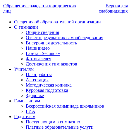
Обращения граждан и юридических
Версия для
лиц
слабовидящих
Сведения об образовательной организации
О гимназии
Общие сведения
Отчет о результатах самообследования
Внеурочная деятельность
Наше видео
Газета «Secunda»
Фотогалерея
Достижения гимназистов
Учителям
План работы
Аттестация
Методическая копилка
Курсовая подготовка
Здоровье
Гимназистам
Всероссийская олимпиада школьников
ГИА
Родителям
Поступающим в гимназию
Платные образовательные услуги