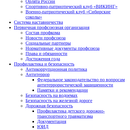
Орлята России
Спортивно-патриотический клуб «ВИКИНГ»
Военно-патриотический клуб «Сибирские
соколы»
Система наставничества
Первичная профсоюзная организация
Состав профкома
Новости профсоюза
Социальные партнеры
Нормативные документы профсоюза
Права и обязанности
Достижения года
Профилактика и безопасность
Антикоррупционная политика
Антитеррор
Федеральное законодательство по вопросам
антитеррористической защищенности
Памятки и рекомендации
Безопасность на водоемах
Безопасность на железной дороге
Дорожная безопасность
Профилактика детского дорожно-
транспортного травматизма
Документация
ЮИД