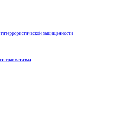
антитеррористической защищенности
го травматизма