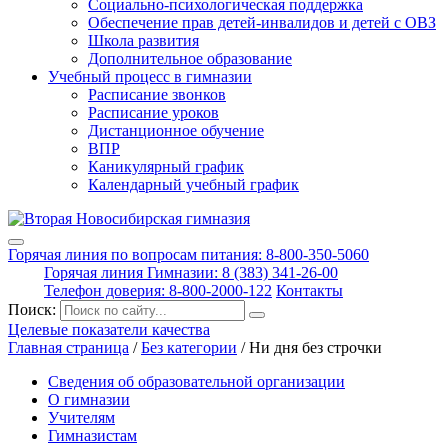
Социально-психологическая поддержка
Обеспечение прав детей-инвалидов и детей с ОВЗ
Школа развития
Дополнительное образование
Учебный процесс в гимназии
Расписание звонков
Расписание уроков
Дистанционное обучение
ВПР
Каникулярный график
Календарный учебный график
Горячая линия по вопросам питания: 8-800-350-5060
Горячая линия Гимназии: 8 (383) 341-26-00
Телефон доверия: 8-800-2000-122
Контакты
Поиск:
Целевые показатели качества
Главная страница
/
Без категории
/
Ни дня без строчки
Сведения об образовательной организации
О гимназии
Учителям
Гимназистам