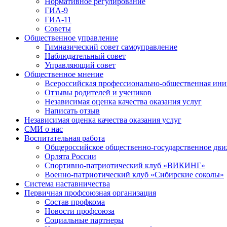
Нормативное регулирование
ГИА-9
ГИА-11
Советы
Общественное управление
Гимназический совет самоуправление
Наблюдательный совет
Управляющий совет
Общественное мнение
Всероссийская профессионально-общественная ини
Отзывы родителей и учеников
Независимая оценка качества оказания услуг
Написать отзыв
Независимая оценка качества оказания услуг
СМИ о нас
Воспитательная работа
Общероссийское общественно-государственное дви
Орлята России
Спортивно-патриотический клуб «ВИКИНГ»
Военно-патриотический клуб «Сибирские соколы»
Система наставничества
Первичная профсоюзная организация
Состав профкома
Новости профсоюза
Социальные партнеры