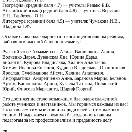
География (средний балл 4,7) — учитель: Редько Е.В.
Английский язык (средний балл 4,8) — учителя: Верясова
Е.Н., Гарбузова О.Н.
Литература (средний балл 4,5) — учителя: Чумакова И.В.,
Шадрина Т.Ф.
Особые слова благодарности и восхищения нашим ребятам,
набравшим высший балл по предмету:
Русский язык: Ахмаметьева Алиса, Ванюшкина Арина,
Волченко Дарья, Дуванская Яна, Юрина Дарья.
Биология: Кудрова Владислава, Халина Анастасия.
Химия: Иванова Евгения, Кудрова Владислава, Овчинников
Ярослав, Сулейманова Айсун, Халина Анастасия.
Информатика: Андрейченко Анна, Баранова Мария, Беланов
Артём, Ванюшкина Арина, Кугаева Татьяна, Полянский
Юрий, Фирсова Маргарита, Шариф Георгий.
Это достижение стало возможным благодаря слаженной
работе учеников и наставников. Мы гордимся каждым из вас!
Поздравляем гимназистов и их родителей с этим важным
этапом. И выражаем огромную благодарность нашим
педагогам за их профессионализм и преданность делу.