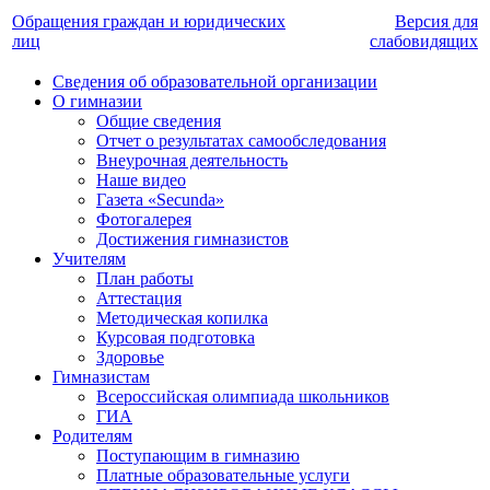
Обращения граждан и юридических
Версия для
лиц
слабовидящих
Сведения об образовательной организации
О гимназии
Общие сведения
Отчет о результатах самообследования
Внеурочная деятельность
Наше видео
Газета «Secunda»
Фотогалерея
Достижения гимназистов
Учителям
План работы
Аттестация
Методическая копилка
Курсовая подготовка
Здоровье
Гимназистам
Всероссийская олимпиада школьников
ГИА
Родителям
Поступающим в гимназию
Платные образовательные услуги