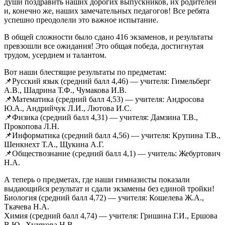
души поздравить наших дорогих выпускников, их родителей
и, конечно же, наших замечательных педагогов! Все ребята
успешно преодолели это важное испытание.
В общей сложности было сдано 416 экзаменов, и результаты
превзошли все ожидания! Это общая победа, достигнутая
трудом, усердием и талантом.
Вот наши блестящие результаты по предметам:
📌Русский язык (средний балл 4,46) — учителя: Гимельберг
А.В., Шадрина Т.Ф., Чумакова И.В.
📌Математика (средний балл 4,53) — учителя: Андросова
Ю.А., Андрийчук Л.И., Лютова И.С.
📌Физика (средний балл 4,31) — учителя: Дамзина Т.В.,
Прокопова Л.Н.
📌Информатика (средний балл 4,56) — учителя: Крупина Т.В.,
Шенкнехт Т.А., Щукина А.Г.
📌Обществознание (средний балл 4,1) — учитель: Жебуртович
Н.А.
А теперь о предметах, где наши гимназисты показали
выдающийся результат и сдали экзамены без единой тройки!
Биология (средний балл 4,72) — учителя: Кошелева Ж.А.,
Ткачева Н.А.
Химия (средний балл 4,74) — учителя: Гришина Г.И., Ершова
В.Ю., Худякова Н.В.