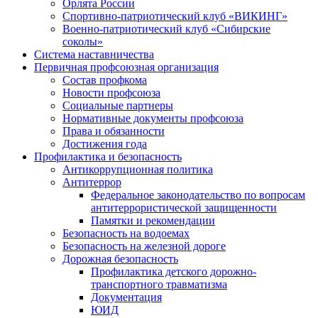
Орлята России
Спортивно-патриотический клуб «ВИКИНГ»
Военно-патриотический клуб «Сибирские
соколы»
Система наставничества
Первичная профсоюзная организация
Состав профкома
Новости профсоюза
Социальные партнеры
Нормативные документы профсоюза
Права и обязанности
Достижения года
Профилактика и безопасность
Антикоррупционная политика
Антитеррор
Федеральное законодательство по вопросам
антитеррористической защищенности
Памятки и рекомендации
Безопасность на водоемах
Безопасность на железной дороге
Дорожная безопасность
Профилактика детского дорожно-
транспортного травматизма
Документация
ЮИД