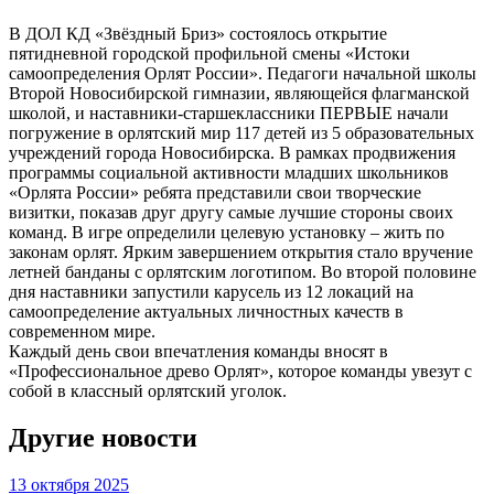
В ДОЛ КД «Звёздный Бриз» состоялось открытие
пятидневной городской профильной смены «Истоки
самоопределения Орлят России». Педагоги начальной школы
Второй Новосибирской гимназии, являющейся флагманской
школой, и наставники-старшеклассники ПЕРВЫЕ начали
погружение в орлятский мир 117 детей из 5 образовательных
учреждений города Новосибирска. В рамках продвижения
программы социальной активности младших школьников
«Орлята России» ребята представили свои творческие
визитки, показав друг другу самые лучшие стороны своих
команд. В игре определили целевую установку – жить по
законам орлят. Ярким завершением открытия стало вручение
летней банданы с орлятским логотипом. Во второй половине
дня наставники запустили карусель из 12 локаций на
самоопределение актуальных личностных качеств в
современном мире.
Каждый день свои впечатления команды вносят в
«Профессиональное древо Орлят», которое команды увезут с
собой в классный орлятский уголок.
Другие новости
13 октября 2025