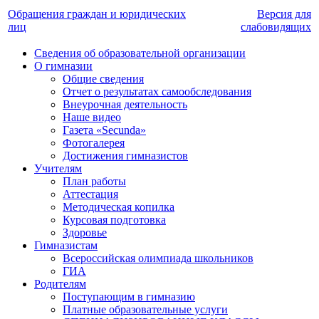
Обращения граждан и юридических
Версия для
лиц
слабовидящих
Сведения об образовательной организации
О гимназии
Общие сведения
Отчет о результатах самообследования
Внеурочная деятельность
Наше видео
Газета «Secunda»
Фотогалерея
Достижения гимназистов
Учителям
План работы
Аттестация
Методическая копилка
Курсовая подготовка
Здоровье
Гимназистам
Всероссийская олимпиада школьников
ГИА
Родителям
Поступающим в гимназию
Платные образовательные услуги