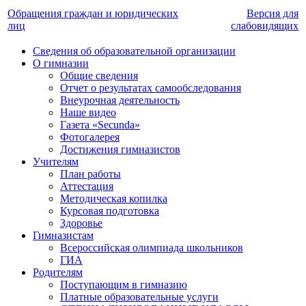
Обращения граждан и юридических
Версия для
лиц
слабовидящих
Сведения об образовательной организации
О гимназии
Общие сведения
Отчет о результатах самообследования
Внеурочная деятельность
Наше видео
Газета «Secunda»
Фотогалерея
Достижения гимназистов
Учителям
План работы
Аттестация
Методическая копилка
Курсовая подготовка
Здоровье
Гимназистам
Всероссийская олимпиада школьников
ГИА
Родителям
Поступающим в гимназию
Платные образовательные услуги