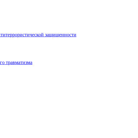
антитеррористической защищенности
го травматизма