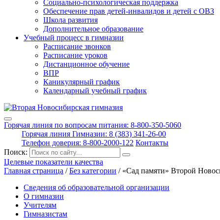
Социально-психологическая поддержка
Обеспечение прав детей-инвалидов и детей с ОВЗ
Школа развития
Дополнительное образование
Учебный процесс в гимназии
Расписание звонков
Расписание уроков
Дистанционное обучение
ВПР
Каникулярный график
Календарный учебный график
Горячая линия по вопросам питания: 8-800-350-5060
Горячая линия Гимназии: 8 (383) 341-26-00
Телефон доверия: 8-800-2000-122
Контакты
Поиск:
Целевые показатели качества
Главная страница
/
Без категории
/
«Сад памяти» Второй Новос
Сведения об образовательной организации
О гимназии
Учителям
Гимназистам