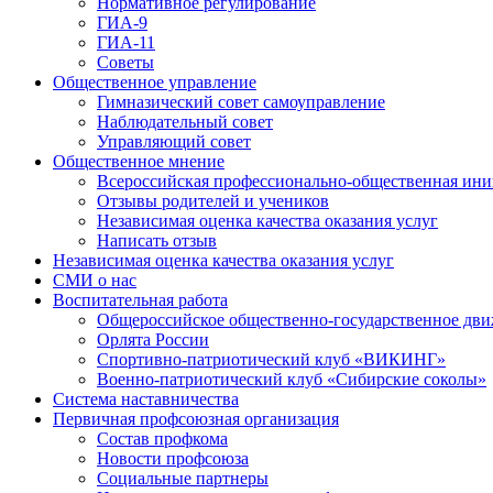
Нормативное регулирование
ГИА-9
ГИА-11
Советы
Общественное управление
Гимназический совет самоуправление
Наблюдательный совет
Управляющий совет
Общественное мнение
Всероссийская профессионально-общественная ини
Отзывы родителей и учеников
Независимая оценка качества оказания услуг
Написать отзыв
Независимая оценка качества оказания услуг
СМИ о нас
Воспитательная работа
Общероссийское общественно-государственное дви
Орлята России
Спортивно-патриотический клуб «ВИКИНГ»
Военно-патриотический клуб «Сибирские соколы»
Система наставничества
Первичная профсоюзная организация
Состав профкома
Новости профсоюза
Социальные партнеры