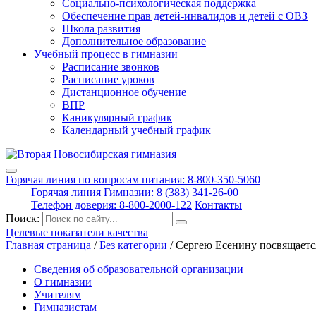
Социально-психологическая поддержка
Обеспечение прав детей-инвалидов и детей с ОВЗ
Школа развития
Дополнительное образование
Учебный процесс в гимназии
Расписание звонков
Расписание уроков
Дистанционное обучение
ВПР
Каникулярный график
Календарный учебный график
Горячая линия по вопросам питания: 8-800-350-5060
Горячая линия Гимназии: 8 (383) 341-26-00
Телефон доверия: 8-800-2000-122
Контакты
Поиск:
Целевые показатели качества
Главная страница
/
Без категории
/
Сергею Есенину посвящаетс
Сведения об образовательной организации
О гимназии
Учителям
Гимназистам