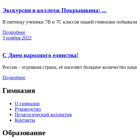
Экскурсия в колледж Покрышкина: ...
В пятницу ученики 7В и 7С классов нашей гимназии побывали н
Подробнее
3 ноября 2022
С Днем народного единства!
Россия – огромная страна, её населяет большое количество нац
Подробнее
Гимназия
О гимназии
Руководство
Педагогический коллектив
Контакты
Образование