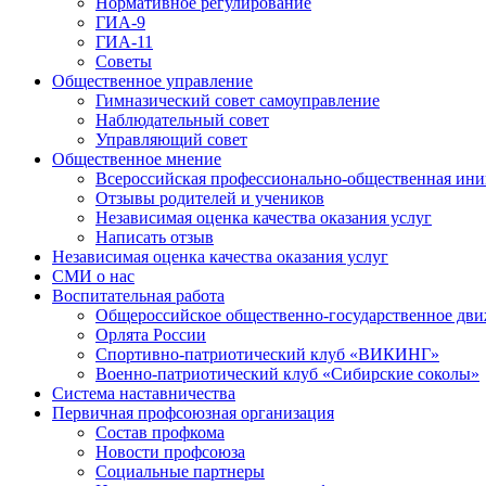
Нормативное регулирование
ГИА-9
ГИА-11
Советы
Общественное управление
Гимназический совет самоуправление
Наблюдательный совет
Управляющий совет
Общественное мнение
Всероссийская профессионально-общественная ини
Отзывы родителей и учеников
Независимая оценка качества оказания услуг
Написать отзыв
Независимая оценка качества оказания услуг
СМИ о нас
Воспитательная работа
Общероссийское общественно-государственное дви
Орлята России
Спортивно-патриотический клуб «ВИКИНГ»
Военно-патриотический клуб «Сибирские соколы»
Система наставничества
Первичная профсоюзная организация
Состав профкома
Новости профсоюза
Социальные партнеры