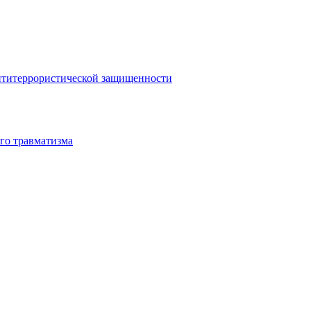
антитеррористической защищенности
го травматизма