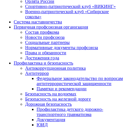
Орлята России
Спортивно-патриотический клуб «ВИКИНГ»
Военно-патриотический клуб «Сибирские
соколы»
Система наставничества
Первичная профсоюзная организация
Состав профкома
Новости профсоюза
Социальные партнеры
Нормативные документы профсоюза
Права и обязанности
Достижения года
Профилактика и безопасность
Антикоррупционная политика
Антитеррор
Федеральное законодательство по вопросам
антитеррористической защищенности
Памятки и рекомендации
Безопасность на водоемах
Безопасность на железной дороге
Дорожная безопасность
Профилактика детского дорожно-
транспортного травматизма
Документация
ЮИД