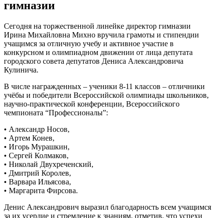
гимназии
Сегодня на торжественной линейке директор гимназии
Ирина Михайловна Михно вручила грамоты и стипендии
учащимся за отличную учебу и активное участие в
конкурсном и олимпиадном движении от лица депутата
городского совета депутатов Дениса Александровича
Кулинича.
В числе награжденных – ученики 8-11 классов – отличники
учёбы и победители Всероссийской олимпиады школьников,
научно-практической конференции, Всероссийского
чемпионата “Профессионалы”:
• Александр Носов,
• Артем Конев,
• Игорь Мурашкин,
• Сергей Колмаков,
• Николай Двухреченский,
• Дмитрий Королев,
• Варвара Ильясова,
• Маргарита Фирсова.
Денис Александрович выразил благодарность всем учащимся
за их усердие и стремление к знаниям, отметив, что успехи