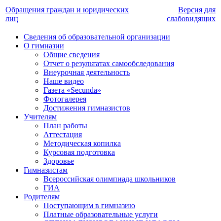
Обращения граждан и юридических
Версия для
лиц
слабовидящих
Сведения об образовательной организации
О гимназии
Общие сведения
Отчет о результатах самообследования
Внеурочная деятельность
Наше видео
Газета «Secunda»
Фотогалерея
Достижения гимназистов
Учителям
План работы
Аттестация
Методическая копилка
Курсовая подготовка
Здоровье
Гимназистам
Всероссийская олимпиада школьников
ГИА
Родителям
Поступающим в гимназию
Платные образовательные услуги